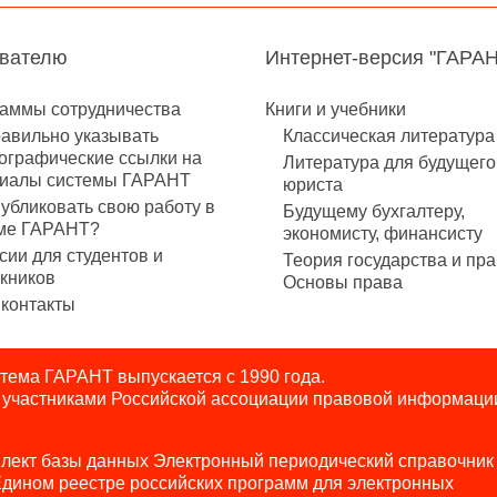
авателю
Интернет-версия "ГАРА
аммы сотрудничества
Книги и учебники
равильно указывать
Классическая литература
ографические ссылки на
Литература для будущего
иалы системы ГАРАНТ
юриста
публиковать свою работу в
Будущему бухгалтеру,
ме ГАРАНТ?
экономисту, финансисту
сии для студентов и
Теория государства и пра
кников
Основы права
контакты
ема ГАРАНТ выпускается с 1990 года.
я участниками Российской ассоциации правовой информаци
лект базы данных Электронный периодический справочник
Едином реестре российских программ для электронных