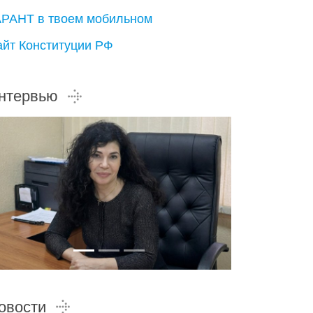
АРАНТ в твоем мобильном
айт Конституции РФ
нтервью
овости