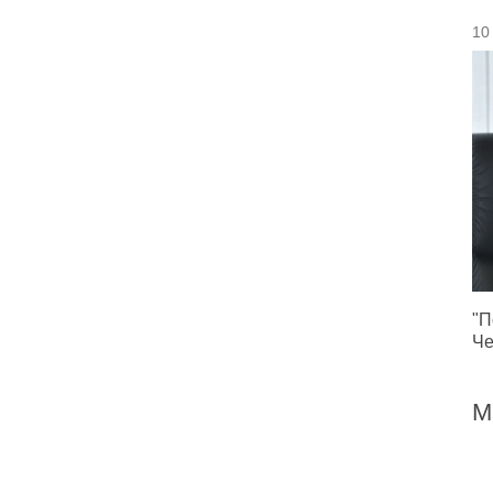
10
"П
Че
М