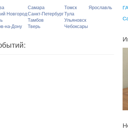
Г
ва
Самара
Томск
Ярославль
ий Новгород
Санкт-Петербург
Тула
С
ь
Тамбов
Ульяновск
ов-на-Дону
Тверь
Чебоксары
И
обытий:
Н