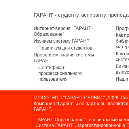
ГАРАНТ - студенту, аспиранту, препод
Интернет-версия "ГАРАНТ-
Прогр
Образование"
Как п
Изучаем систему ГАРАНТ
библи
матер
Практикум для студентов
Как о
Проверяем знания системы
систе
ГАРАНТ
Вакан
Сертификат
выпус
профессионального
пользователя
Наши 
© ООО "НПП "ГАРАНТ-СЕРВИС", 2026. Сист
Компания "Гарант" и ее партнеры являютс
ГАРАНТ.
"ГАРАНТ-Образование" - специальный комп
"Система ГАРАНТ", зарегистрированной в 