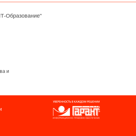
НТ-Образование"
ва и
и