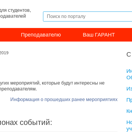
ля студентов,
подавателей
Преподавателю
Ваш ГАРАНТ
 2019
С
И
Об
угих мероприятий, которые будут интересны не
И
 преподавателям.
Информация о прошедших ранее мероприятиях
П
Кн
ионах событий:
Н
у