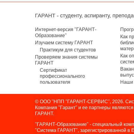
ГАРАНТ - студенту, аспиранту, препод
Интернет-версия "ГАРАНТ-
Прогр
Образование"
Как п
Изучаем систему ГАРАНТ
библи
матер
Практикум для студентов
Как о
Проверяем знания системы
систе
ГАРАНТ
Вакан
Сертификат
выпус
профессионального
пользователя
Наши 
© ООО "НПП "ГАРАНТ-СЕРВИС", 2026. Сист
Компания "Гарант" и ее партнеры являютс
ГАРАНТ.
"ГАРАНТ-Образование" - специальный комп
"Система ГАРАНТ", зарегистрированной в 