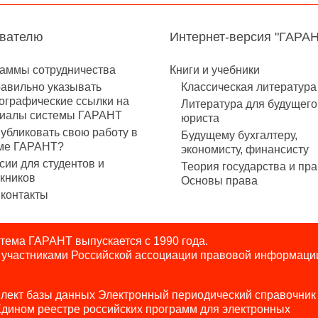
авателю
Интернет-версия "ГАРА
аммы сотрудничества
Книги и учебники
равильно указывать
Классическая литература
ографические ссылки на
Литература для будущего
иалы системы ГАРАНТ
юриста
публиковать свою работу в
Будущему бухгалтеру,
ме ГАРАНТ?
экономисту, финансисту
сии для студентов и
Теория государства и пра
кников
Основы права
контакты
ема ГАРАНТ выпускается с 1990 года.
я участниками Российской ассоциации правовой информаци
лект базы данных Электронный периодический справочник
Едином реестре российских программ для электронных