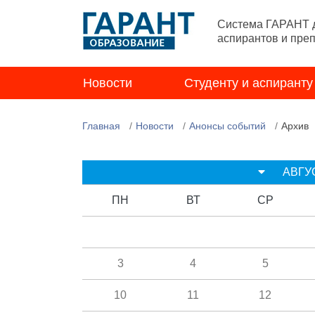
Система ГАРАНТ д
аспирантов и пре
Новости
Студенту и аспиранту
Главная
Новости
Анонсы событий
Архив
АВГУ
ПН
ВТ
СР
3
4
5
10
11
12