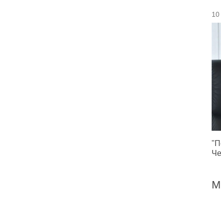
10
"П
Че
М