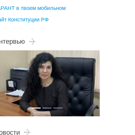
АРАНТ в твоем мобильном
айт Конституции РФ
нтервью
овости