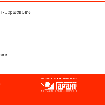
НТ-Образование"
ва и
и