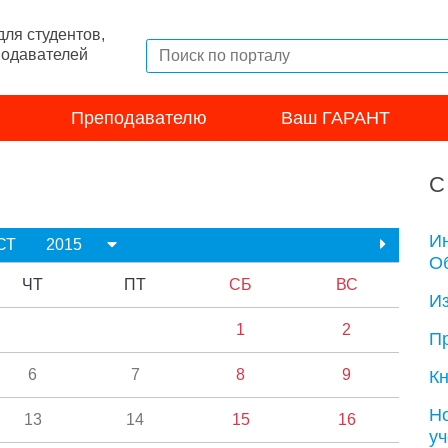
ля студентов,
подавателей
Преподавателю
Ваш ГАРАНТ
С
И
СТ
2015
Об
ЧТ
ПТ
СБ
ВС
И
1
2
П
6
7
8
9
Кн
Н
13
14
15
16
у