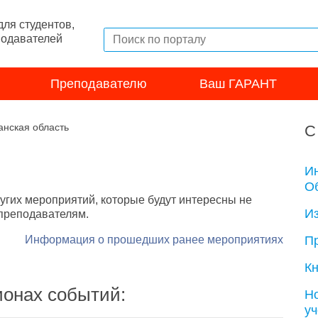
ля студентов,
подавателей
Преподавателю
Ваш ГАРАНТ
анская область
С
И
Об
угих мероприятий, которые будут интересны не
И
 преподавателям.
Информация о прошедших ранее мероприятиях
П
Кн
ионах событий:
Н
у