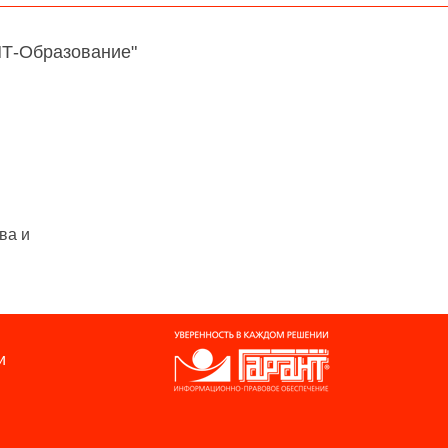
НТ-Образование"
ва и
и