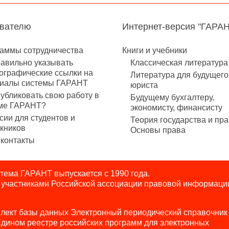
авателю
Интернет-версия "ГАРА
аммы сотрудничества
Книги и учебники
равильно указывать
Классическая литература
ографические ссылки на
Литература для будущего
иалы системы ГАРАНТ
юриста
публиковать свою работу в
Будущему бухгалтеру,
ме ГАРАНТ?
экономисту, финансисту
сии для студентов и
Теория государства и пра
кников
Основы права
контакты
ема ГАРАНТ выпускается с 1990 года.
я участниками Российской ассоциации правовой информаци
лект базы данных Электронный периодический справочник
Едином реестре российских программ для электронных