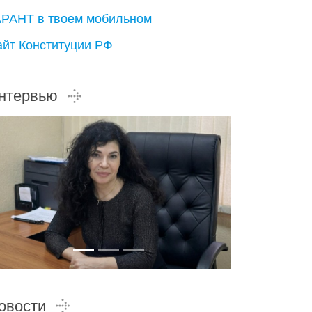
АРАНТ в твоем мобильном
айт Конституции РФ
нтервью
овости