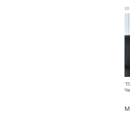
10
"П
Че
М