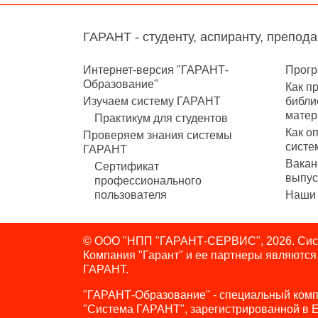
ГАРАНТ - студенту, аспиранту, препод
Интернет-версия "ГАРАНТ-
Прогр
Образование"
Как п
Изучаем систему ГАРАНТ
библи
матер
Практикум для студентов
Как о
Проверяем знания системы
систе
ГАРАНТ
Вакан
Сертификат
выпус
профессионального
пользователя
Наши 
© ООО "НПП "ГАРАНТ-СЕРВИС", 2026. Сист
Компания "Гарант" и ее партнеры являютс
ГАРАНТ.
"ГАРАНТ-Образование" - специальный комп
"Система ГАРАНТ", зарегистрированной в 