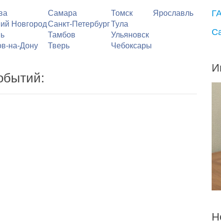
Г
ва
Самара
Томск
Ярославль
ий Новгород
Санкт-Петербург
Тула
С
ь
Тамбов
Ульяновск
ов-на-Дону
Тверь
Чебоксары
И
обытий:
Н