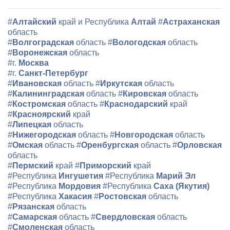
#
Алтайский
край и Республика
Алтай
#
Астраханская
область
#
Волгоградская
область
#
Вологодская
область
#
Воронежская
область
#г.
Москва
#г.
Санкт-Петербург
#
Ивановская
область
#
Иркутская
область
#
Калининградская
область
#
Кировская
область
#
Костромская
область
#
Краснодарский
край
#
Красноярский
край
#
Липецкая
область
#
Нижегородская
область
#
Новгородская
область
#
Омская
область
#
Оренбургская
область
#
Орловская
область
#
Пермский
край
#
Приморский
край
#Республика
Ингушетия
#Республика
Марий Эл
#Республика
Мордовия
#Республика
Саха (Якутия)
#Республика
Хакасия
#
Ростовская
область
#
Рязанская
область
#
Самарская
область
#
Свердловская
область
#
Смоленская
область