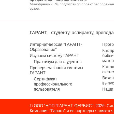
Минобрнауки РФ подготовило проект распоряжени
вузов.
ГАРАНТ - студенту, аспиранту, препод
Интернет-версия "ГАРАНТ-
Прогр
Образование"
Как п
Изучаем систему ГАРАНТ
библи
матер
Практикум для студентов
Как о
Проверяем знания системы
систе
ГАРАНТ
Вакан
Сертификат
выпус
профессионального
пользователя
Наши 
© ООО "НПП "ГАРАНТ-СЕРВИС", 2026. Сист
Компания "Гарант" и ее партнеры являютс