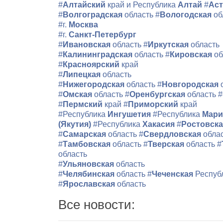
#
Алтайский
край и Республика
Алтай
#
Аст
#
Волгоградская
область
#
Вологодская
об
#г.
Москва
#г.
Санкт-Петербург
#
Ивановская
область
#
Иркутская
область
#
Калининградская
область
#
Кировская
об
#
Красноярский
край
#
Липецкая
область
#
Нижегородская
область
#
Новгородская
#
Омская
область
#
Оренбургская
область
#
#
Пермский
край
#
Приморский
край
#Республика
Ингушетия
#Республика
Мари
(Якутия)
#Республика
Хакасия
#
Ростовск
#
Самарская
область
#
Свердловская
обла
#
Тамбовская
область
#
Тверская
область
#
область
#
Ульяновская
область
#
Челябинская
область
#
Чеченская
Респуб
#
Ярославская
область
Все новости: