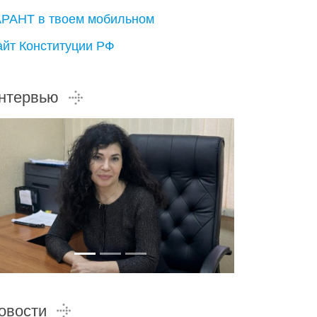
АРАНТ в твоем мобильном
айт Конституции РФ
нтервью
овости