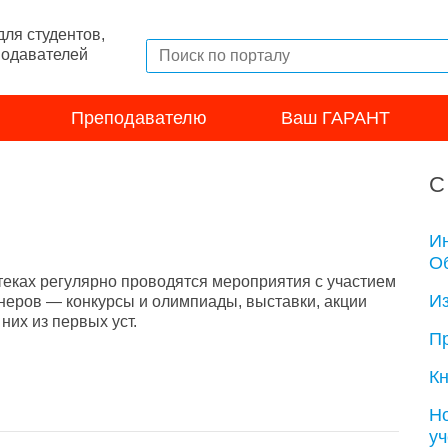
ля студентов,
подавателей
Преподавателю
Ваш ГАРАНТ
С
И
Об
теках регулярно проводятся мероприятия с участием
И
неров — конкурсы и олимпиады, выставки, акции
их из первых уст.
П
Кн
Н
у