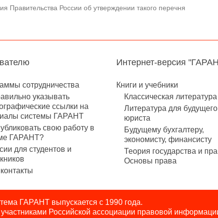
я Правительства России об утверждении такого перечня
авателю
Интернет-версия "ГАРА
аммы сотрудничества
Книги и учебники
равильно указывать
Классическая литература
ографические ссылки на
Литература для будущего
иалы системы ГАРАНТ
юриста
публиковать свою работу в
Будущему бухгалтеру,
ме ГАРАНТ?
экономисту, финансисту
сии для студентов и
Теория государства и пра
кников
Основы права
контакты
ема ГАРАНТ выпускается с 1990 года.
я участниками Российской ассоциации правовой информаци