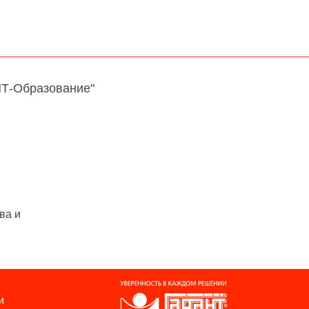
НТ-Образование"
ва и
и