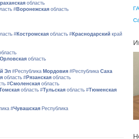
раханская
область
Г
ласть
#
Воронежская
область
С
ласть
#
Костромская
область
#
Краснодарский
край
И
область
Орловская
область
й Эл
#Республика
Мордовия
#Республика
Саха
ая
область
#
Рязанская
область
сть
#
Смоленская
область
Томская
область
#
Тульская
область
#
Тюменская
лика
#
Чувашская
Республика
Н