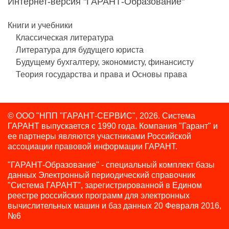
Интернет-версия "ГАРАНТ-Образование"
Книги и учебники
Классическая литература
Литература для будущего юриста
Будущему бухгалтеру, экономисту, финансисту
Теория государства и права и Основы права
© ООО "НПП "ГАРАНТ-СЕРВИС", 2026. Система
ГАРАНТ выпускается с 1990 года.
Компания "Гарант" и
ее партнеры являются участниками Российской
ассоциации правовой информации ГАРАНТ.
"ГАРАНТ-Образование" - специальный комплект базы
данных Электронный периодический справочник
"Система ГАРАНТ", зарегистрированной в Едином
реестре российских программ для электронных
вычислительных машин и баз данных 20 Февраля 2016,
№6