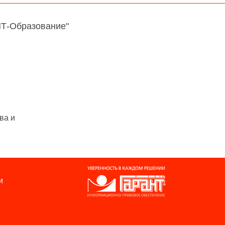
НТ-Образование"
ва и
и