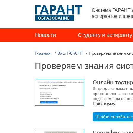
Система ГАРАНТ д
аспирантов и пре
Новости
Студенту и аспиранту
Главная
Ваш ГАРАНТ
Проверяем знания си
Проверяем знания си
Онлайн-тестир
В предлагаемых нам
представлены как те
подготовлены специ
Практикуму
Пройти онлайн-те
Сертификат пр