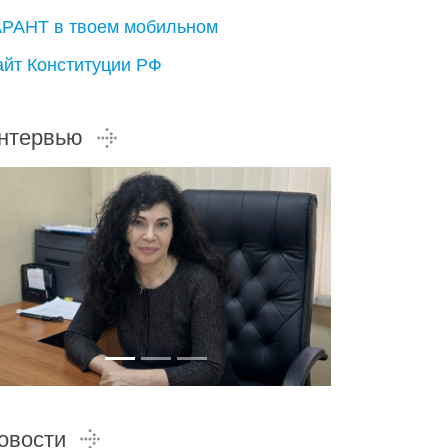
АРАНТ в твоем мобильном
айт Конституции РФ
нтервью
овости