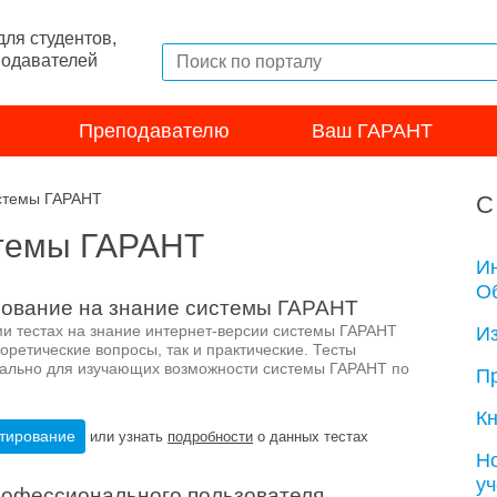
ля студентов,
подавателей
Преподавателю
Ваш ГАРАНТ
стемы ГАРАНТ
С
стемы ГАРАНТ
И
Об
ование на знание системы ГАРАНТ
и тестах на знание интернет-версии системы ГАРАНТ
И
оретические вопросы, так и практические. Тесты
ально для изучающих возможности системы ГАРАНТ по
П
Кн
стирование
или узнать
подробности
о данных тестах
Н
у
офессионального пользователя