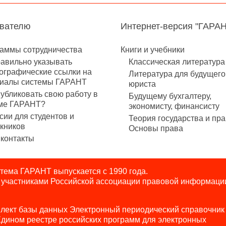
авателю
Интернет-версия "ГАРА
аммы сотрудничества
Книги и учебники
равильно указывать
Классическая литература
ографические ссылки на
Литература для будущего
иалы системы ГАРАНТ
юриста
публиковать свою работу в
Будущему бухгалтеру,
ме ГАРАНТ?
экономисту, финансисту
сии для студентов и
Теория государства и пра
кников
Основы права
контакты
ема ГАРАНТ выпускается с 1990 года.
я участниками Российской ассоциации правовой информаци
лект базы данных Электронный периодический справочник
Едином реестре российских программ для электронных