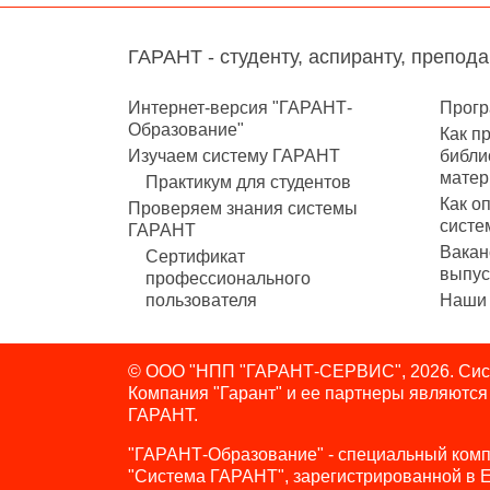
ГАРАНТ - студенту, аспиранту, препод
Интернет-версия "ГАРАНТ-
Прогр
Образование"
Как п
Изучаем систему ГАРАНТ
библи
матер
Практикум для студентов
Как о
Проверяем знания системы
систе
ГАРАНТ
Вакан
Сертификат
выпус
профессионального
пользователя
Наши 
© ООО "НПП "ГАРАНТ-СЕРВИС", 2026. Сист
Компания "Гарант" и ее партнеры являютс
ГАРАНТ.
"ГАРАНТ-Образование" - специальный комп
"Система ГАРАНТ", зарегистрированной в 