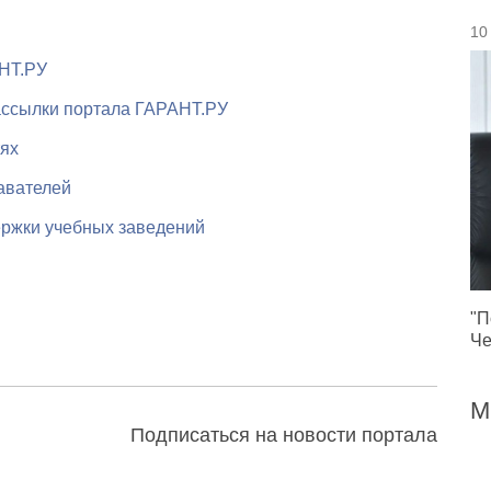
10
НТ.РУ
ссылки портала ГАРАНТ.РУ
тях
авателей
ржки учебных заведений
"П
Че
М
Подписаться на новости портала