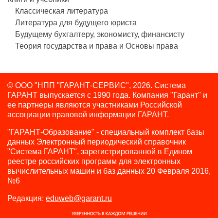
Классическая литература
Литература для будущего юриста
Будущему бухгалтеру, экономисту, финансисту
Теория государства и права и Основы права
© ООО "НПП "ГАРАНТ-СЕРВИС", 2026. Система
ГАРАНТ выпускается с 1990 года.
Компания "Гарант" и
ее партнеры являются участниками Российской
ассоциации правовой информации ГАРАНТ.
"ГАРАНТ-Образование" - специальный комплект базы
данных Электронный периодический справочник
"Система ГАРАНТ", зарегистрированной в Едином
реестре российских программ для электронных
вычислительных машин и баз данных 20 Февраля 2016,
№6
Редакция:
eduweb@garant.ru