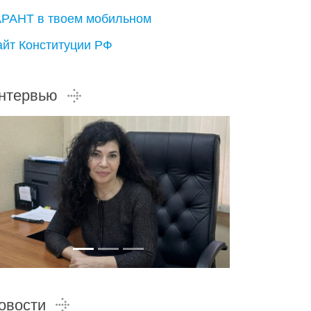
АРАНТ в твоем мобильном
айт Конституции РФ
нтервью
овости