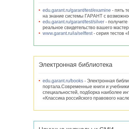
edu.garant.ru/garant/test/examine
- пять т
на знание системы ГАРАНТ с возможнос
edu.garant.ru/garant/test/silver
- получите
реальное свидетельство вашего мастер
www.garant.ru/ia/selftest
- серия тестов 
Электронная библиотека
edu.garant.ru/books
- Электронная библи
портала.Современные книги и учебники
специальностей, подборка наиболее ин
«Классика российского правового насл