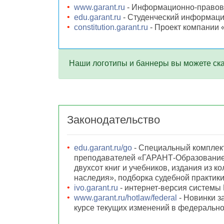
www.garant.ru
- Информационно-правово
edu.garant.ru
- Студенческий информаци
constitution.garant.ru
- Проект компании 
Наши логотипы и баннеры вы можете ск
Законодательство
edu.garant.ru/go
- Специальный комплект
преподавателей «ГАРАНТ-Образование»
двухсот книг и учебников, издания из к
наследия», подборка судебной практики
ivo.garant.ru
- интернет-версия системы
www.garant.ru/hotlaw/federal
- Новинки з
курсе текущих изменений в федерально