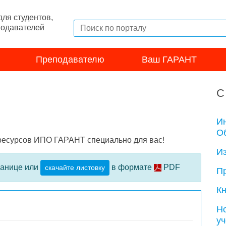
ля студентов,
подавателей
Преподавателю
Ваш ГАРАНТ
С
И
Об
-ресурсов ИПО ГАРАНТ специально для вас!
И
ранице или
в формате
PDF
скачайте листовку
П
Кн
Н
у