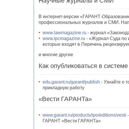
Научные журналы и СМИ
В интернет-версии «ГАРАНТ-Образовани
профессиональных журналов и СМИ. На
www.lawmagazine.ru
- журнал «Законод
www.ipcmagazine.ru
- «Журнал Суда по 
которые входят в Перечень рецензиру
и многие другие
Как опубликоваться в систем
edu.garant.ru/garant/publish
- Узнайте о 
прикладную работу
«Вести ГАРАНТа»
www.garant.ru/products/ipo/editions/vesti
-
ГАРАНТ «Вести ГАРАНТа»