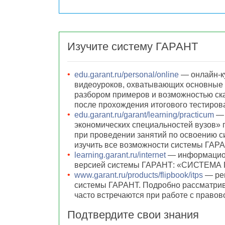
Изучите систему ГАРАНТ
edu.garant.ru/personal/online
— онлайн-ку
видеоуроков, охватывающих основные 
разбором примеров и возможностью ска
после прохождения итогового тестиров
edu.garant.ru/garant/learning/practicum
— 
экономических специальностей вузов»
при проведении занятий по освоению с
изучить все возможности системы ГАРА
learning.garant.ru/internet
— информацион
версией системы ГАРАНТ: «СИСТЕМА Г
www.garant.ru/products/flipbook/itps
— реш
системы ГАРАНТ. Подробно рассматрив
часто встречаются при работе с право
Подтвердите свои знания