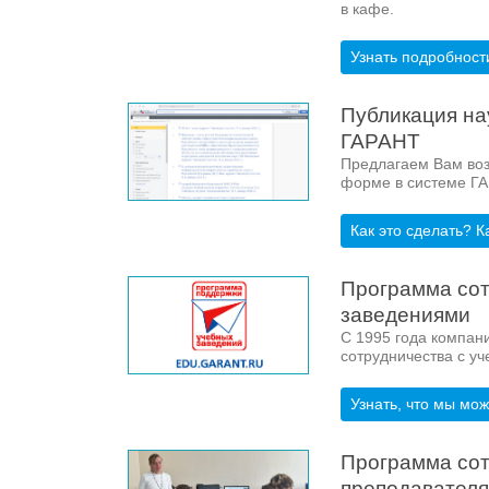
в кафе.
Узнать подробност
Публикация на
ГАРАНТ
Предлагаем Вам воз
форме в системе ГА
Как это сделать? 
Программа сот
заведениями
С 1995 года компан
сотрудничества с у
Узнать, что мы мо
Программа сот
преподавател