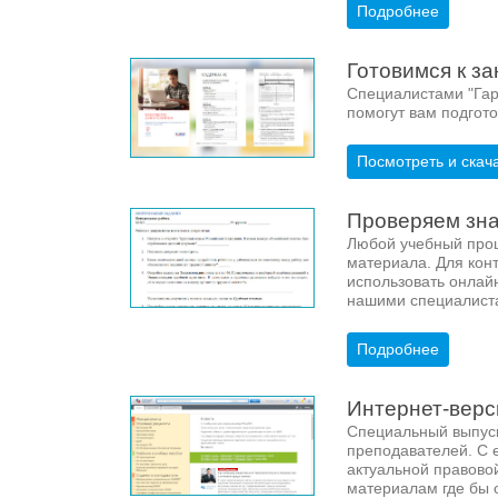
Подробнее
Готовимся к з
Специалистами "Гар
помогут вам подгото
Посмотреть и скач
Проверяем зна
Любой учебный проц
материала. Для кон
использовать онлай
нашими специалиста
Подробнее
Интернет-верс
Специальный выпуск
преподавателей. С 
актуальной правово
материалам где бы о