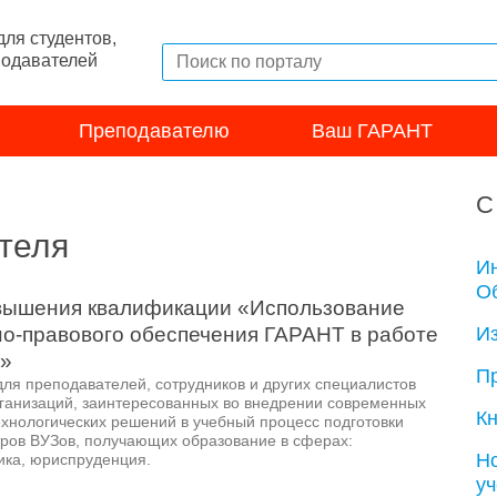
ля студентов,
подавателей
Преподавателю
Ваш ГАРАНТ
С
теля
И
Об
вышения квалификации «Использование
-правового обеспечения ГАРАНТ в работе
И
я»
П
для преподавателей, сотрудников и других специалистов
ганизаций, заинтересованных во внедрении современных
Кн
нологических решений в учебный процесс подготовки
тров ВУЗов, получающих образование в сферах:
Н
ика, юриспруденция.
у