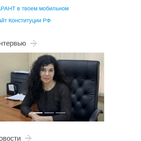
АРАНТ в твоем мобильном
айт Конституции РФ
нтервью
овости