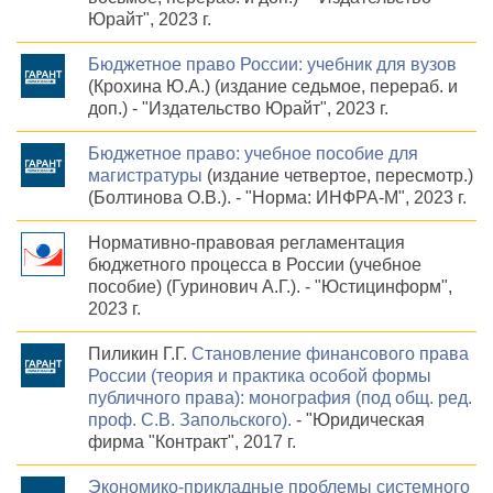
Юрайт", 2023 г.
Бюджетное право России: учебник для вузов
(Крохина Ю.А.) (издание седьмое, перераб. и
доп.) - "Издательство Юрайт", 2023 г.
Бюджетное право: учебное пособие для
магистратуры
(издание четвертое, пересмотр.)
(Болтинова О.В.). - "Норма: ИНФРА-М", 2023 г.
Нормативно-правовая регламентация
бюджетного процесса в России (учебное
пособие) (Гуринович А.Г.). - "Юстицинформ",
2023 г.
Пиликин Г.Г.
Становление финансового права
России (теория и практика особой формы
публичного права): монография (под общ. ред.
проф. С.В. Запольского).
- "Юридическая
фирма "Контракт", 2017 г.
Экономико-прикладные проблемы системного