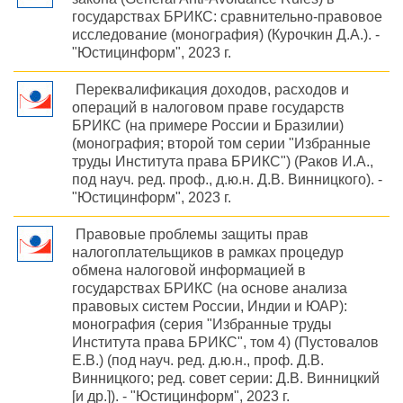
государствах БРИКС: сравнительно-правовое
исследование (монография) (Курочкин Д.А.). -
"Юстицинформ", 2023 г.
Переквалификация доходов, расходов и
операций в налоговом праве государств
БРИКС (на примере России и Бразилии)
(монография; второй том серии "Избранные
труды Института права БРИКС") (Раков И.А.,
под науч. ред. проф., д.ю.н. Д.В. Винницкого). -
"Юстицинформ", 2023 г.
Правовые проблемы защиты прав
налогоплательщиков в рамках процедур
обмена налоговой информацией в
государствах БРИКС (на основе анализа
правовых систем России, Индии и ЮАР):
монография (серия "Избранные труды
Института права БРИКС", том 4) (Пустовалов
Е.В.) (под науч. ред. д.ю.н., проф. Д.В.
Винницкого; ред. совет серии: Д.В. Винницкий
[и др.]). - "Юстицинформ", 2023 г.