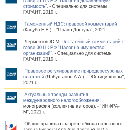
главе 21 НК РФ "Налог на добавленную
стоимость".
- Специально для системы
ГАРАНТ, 2019 г.
Таможенный НДС: правовой комментарий
(Кацуба Е.Е.). - "Право Доступа", 2021 г.
Лермонтов Ю.М.
Постатейный комментарий к
главе 30 НК РФ "Налог на имущество
организаций".
- Специально для системы
ГАРАНТ, 2019 г.
Правовое регулирование природоресурсных
платежей
(Ялбулганов А.А.). - "Юстицинформ",
2021 г.
Актуальные тренды развития
международного налогообложения:
монография (коллектив авторов). - "ИНФРА-
М", 2021 г.
Общие правила о запрете обхода налогового
закона (General Anti-Avoidance Rules) в