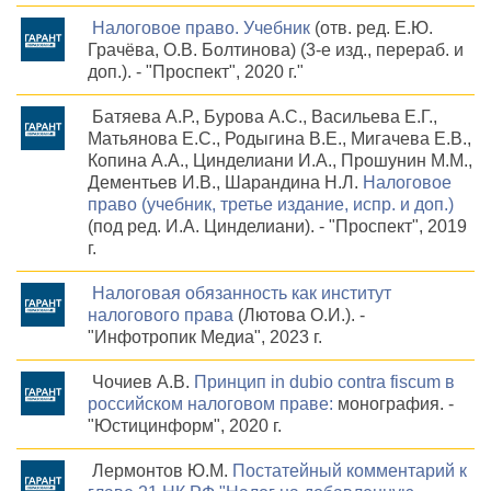
Налоговое право. Учебник
(отв. ред. Е.Ю.
Грачёва, О.В. Болтинова) (3-е изд., перераб. и
доп.). - "Проспект", 2020 г."
Батяева А.Р., Бурова А.С., Васильева Е.Г.,
Матьянова Е.С., Родыгина В.Е., Мигачева Е.В.,
Копина А.А., Цинделиани И.А., Прошунин М.М.,
Дементьев И.В., Шарандина Н.Л.
Налоговое
право (учебник, третье издание, испр. и доп.)
(под ред. И.А. Цинделиани). - "Проспект", 2019
г.
Налоговая обязанность как институт
налогового права
(Лютова О.И.). -
"Инфотропик Медиа", 2023 г.
Чочиев А.В.
Принцип in dubio contra fiscum в
российском налоговом праве:
монография. -
"Юстицинформ", 2020 г.
Лермонтов Ю.М.
Постатейный комментарий к