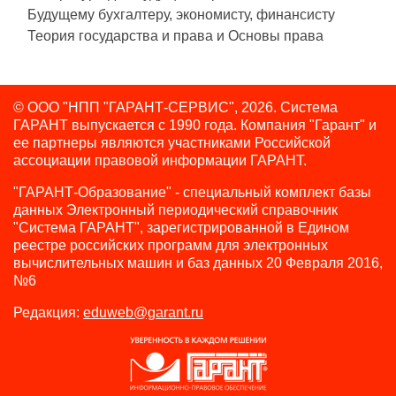
Будущему бухгалтеру, экономисту, финансисту
Теория государства и права и Основы права
© ООО "НПП "ГАРАНТ-СЕРВИС", 2026. Система
ГАРАНТ выпускается с 1990 года.
Компания "Гарант" и
ее партнеры являются участниками Российской
ассоциации правовой информации ГАРАНТ.
"ГАРАНТ-Образование" - специальный комплект базы
данных Электронный периодический справочник
"Система ГАРАНТ", зарегистрированной в Едином
реестре российских программ для электронных
вычислительных машин и баз данных 20 Февраля 2016,
№6
Редакция:
eduweb@garant.ru