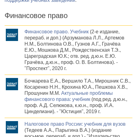
поддержки учебных заведений
.
Финансовое право
Финансовое право. Учебник
(2-е издание,
перераб. и доп.) (Арзуманова Л.Л., Артемов
Н.М., Болтинова О.В., Гузнов А.Г., Грачёва
Е.Ю., Мошкова Д.М., Рождественская Т.Э.,
Цареградская Ю.К.; отв. ред. д.ю.н. Е.Ю.
Грачёва, д.ю.н., проф. О. В. Болтинова). -
"Проспект", 2020 г.
Бочкарева Е.А., Вершило Т.А., Мирошник С.В.,
Косаренко Н.Н., Крохина Ю.А., Пешкова Х.В.,
Прошунин М.М.
Актуальные проблемы
финансового права: учебник
(под ред. д.ю.н.,
проф. А.Д. Селюкова, к.ю.н., проф. И.А.
Цинделиани). - "Юстиция", 2019 г.
Налоговое право России: учебник для вузов
(Тедеев А.А., Парыгина В.А.) (издание
восьмое, перераб. и доп.) - "Издательство