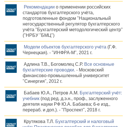
Рекомендации
о применении российских
стандартов бухгалтерского учёта,
подготовленные фондом "Национальный
негосударственный регулятор бухгалтерского
учёта "Бухгалтерский методологический центр"
("НРБУ "БМЦ")
Модели объектов бухгалтерского учёта
(Г.Ф.
Чернецкая). - "ИНФРА-М", 2021 г.
Адлина Т.В., Богомолец С.Р.
Все основные
бухгалтерские проводки.
- Московский
финансово-промышленный университет
"Синергия", 2012 г.
Бабаев Ю.А., Петров А.М.
Бухгалтерский учёт:
учебник
(под ред. д.э.н., проф., заслуженного
деятеля науки РФ Ю.А. Бабаева; 6-е изд.,
перераб. и доп.). - "Проспект", 2018 г.
Крутякова Т.Л.
Бухгалтерский и налоговый