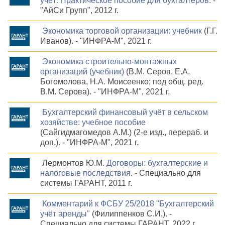
учёт: Практическое пособие для бухгалтеров.
-
"АйСи Групп", 2012 г.
Экономика торговой организации: учебник
(Г.Г.
Иванов). - "ИНФРА-М", 2021 г.
Экономика строительно-монтажных
организаций (учебник)
(В.М. Серов, Е.А.
Богомолова, Н.А. Моисеенко; под общ. ред.
В.М. Серова). - "ИНФРА-М", 2021 г.
Бухгалтерский финансовый учёт в сельском
хозяйстве: учебное пособие
(Сайгидмагомедов А.М.) (2-е изд., перераб. и
доп.). - "ИНФРА-М", 2021 г.
Лермонтов Ю.М.
Договоры: бухгалтерские и
налоговые последствия.
- Специально для
системы ГАРАНТ, 2011 г.
Комментарий к ФСБУ 25/2018 "Бухгалтерский
учёт аренды"
(Филиппенков С.И.). -
Специально для системы ГАРАНТ, 2022 г.