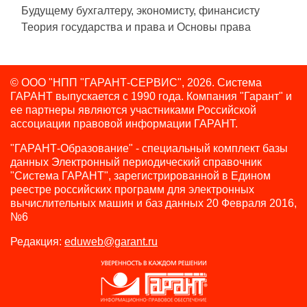
Будущему бухгалтеру, экономисту, финансисту
Теория государства и права и Основы права
© ООО "НПП "ГАРАНТ-СЕРВИС", 2026. Система
ГАРАНТ выпускается с 1990 года.
Компания "Гарант" и
ее партнеры являются участниками Российской
ассоциации правовой информации ГАРАНТ.
"ГАРАНТ-Образование" - специальный комплект базы
данных Электронный периодический справочник
"Система ГАРАНТ", зарегистрированной в Едином
реестре российских программ для электронных
вычислительных машин и баз данных 20 Февраля 2016,
№6
Редакция:
eduweb@garant.ru