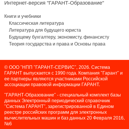
Интернет-версия "ГАРАНТ-Образование"
Книги и учебники
Классическая литература
Литература для будущего юриста
Будущему бухгалтеру, экономисту, финансисту
Теория государства и права и Основы права
© ООО "НПП "ГАРАНТ-СЕРВИС", 2026. Система
ГАРАНТ выпускается с 1990 года.
Компания "Гарант" и
ее партнеры являются участниками Российской
ассоциации правовой информации ГАРАНТ.
"ГАРАНТ-Образование" - специальный комплект базы
данных Электронный периодический справочник
"Система ГАРАНТ", зарегистрированной в Едином
реестре российских программ для электронных
вычислительных машин и баз данных 20 Февраля 2016,
№6