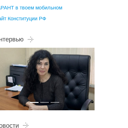
АРАНТ в твоем мобильном
айт Конституции РФ
нтервью
овости