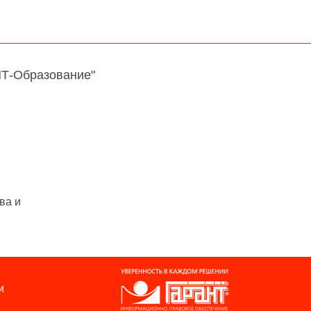
НТ-Образование"
ва и
и