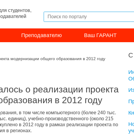
ля студентов,
подавателей
Преподавателю
Ваш ГАРАНТ
С
екта модернизации общего образования в 2012 году
И
Об
алось о реализации проекта
И
бразования в 2012 году
П
Кн
дования, в том числе компьютерного (более 240 тыс.
тыс. единиц), учебно-производственного (около 215
Н
акуплено в 2012 году в рамках реализации проекта по
у
я в регионах.