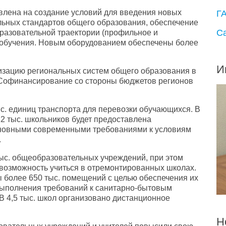
влена на создание условий для введения новых
Г
ьных стандартов общего образования, обеспечение
С
разовательной траектории (профильное и
и обучения. Новым оборудованием обеспечены более
И
изацию региональных систем общего образования в
. Софинансирование со стороны бюджетов регионов
ыс. единиц транспорта для перевозки обучающихся. В
12 тыс. школьников будет предоставлена
основными современными требованиями к условиям
.
ыс. общеобразовательных учреждений, при этом
 возможность учиться в отремонтированных школах.
ы более 650 тыс. помещений с целью обеспечения их
 выполнения требований к санитарно-бытовым
В 4,5 тыс. школ организовано дистанционное
Н