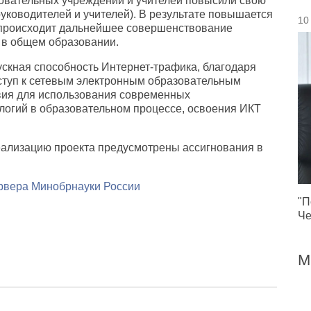
зовательных учреждений и учителей повысили свою
уководителей и учителей). В результате повышается
10
, происходит дальнейшее совершенствование
а в общем образовании.
ускная способность Интернет-трафика, благодаря
туп к сетевым электронным образовательным
вия для использования современных
огий в образовательном процессе, освоения ИКТ
еализацию проекта предусмотрены ассигнования в
рвера Минобрнауки России
"П
Че
М