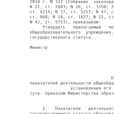
2010 г. N 337 (Собрание  законода
N 21, ст. 2603; N 26, ст. 3350; 2
ст. 4214; N 37, ст. 5257; N 47, с
ст. 868; N 14, ст. 1627; N 15, ст
N 42, ст. 5723), приказываю:

     Утвердить   прилагаемый   пе
общеобразовательного  учреждения,
государственного статуса.

Министр                          
                                 
                                П
показателей деятельности общеобра
                установления его 
(утв. приказом Министерства образ
                                 
     1.   Показатели   деятельнос
государственного статуса образова