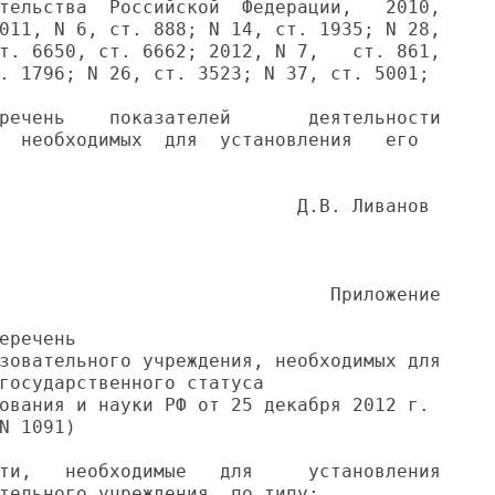
тельства  Российской  Федерации,   2010,

011, N 6, ст. 888; N 14, ст. 1935; N 28,

т. 6650, ст. 6662; 2012, N 7,   ст. 861,

. 1796; N 26, ст. 3523; N 37, ст. 5001;

речень    показателей       деятельности

  необходимых  для  установления   его

                           Д.В. Ливанов

                              Приложение

еречень

зовательного учреждения, необходимых для

государственного статуса

ования и науки РФ от 25 декабря 2012 г.

N 1091)

ти,   необходимые   для     установления

тельного учреждения, по типу:
