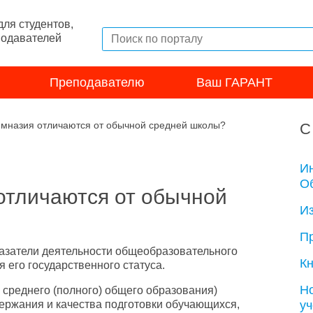
ля студентов,
подавателей
Преподавателю
Ваш ГАРАНТ
имназия отличаются от обычной средней школы?
С
И
Об
отличаются от обычной
И
П
азатели деятельности общеобразовательного
Кн
 его государственного статуса.
Н
 среднего (полного) общего образования)
у
ержания и качества подготовки обучающихся,