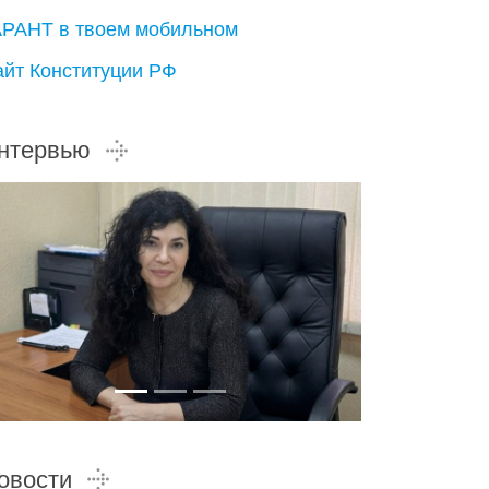
АРАНТ в твоем мобильном
айт Конституции РФ
нтервью
овости