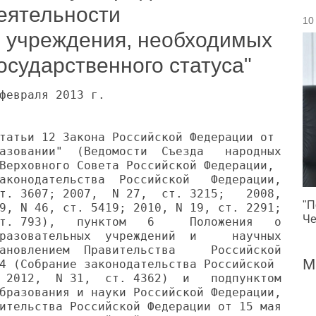
еятельности
10
 учреждения, необходимых
осударственного статуса"
февраля 2013 г.

татьи 12 Закона Российской Федерации от

азовании"  (Ведомости  Съезда   народных

Верховного Совета Российской Федерации,

аконодательства  Российской   Федерации,

т. 3607; 2007,  N 27,  ст. 3215;   2008,

"П
9, N 46, ст. 5419; 2010, N 19, ст. 2291;

Че
т. 793),   пунктом   6     Положения   о

разовательных  учреждений  и     научных

ановлением  Правительства     Российской

М
4 (Собрание законодательства Российской

 2012,  N 31,  ст. 4362)  и   подпунктом

бразования и науки Российской Федерации,

ительства Российской Федерации от 15 мая
