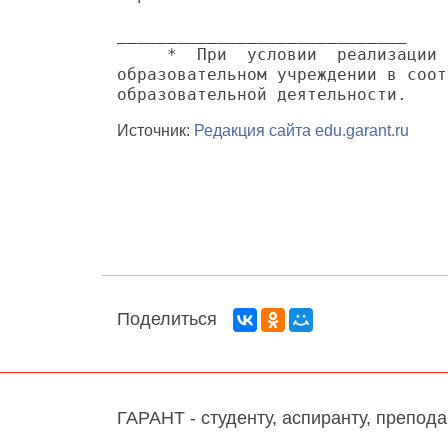
_____________________________

     *  При  условии  реализации 
образовательном учреждении в соот
Источник:
Редакция сайта edu.garant.ru
Поделиться
ГАРАНТ - студенту, аспиранту, препод