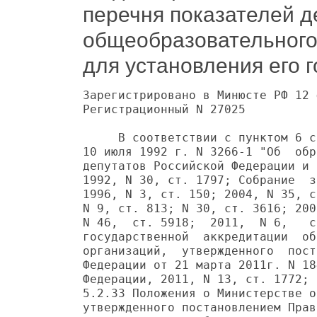
перечня показателей д
общеобразовательного
для установления его г
Зарегистрировано в Минюсте РФ 12 
Регистрационный N 27025

     В соответствии с пунктом 6 с
10 июля 1992 г. N 3266-1 "Об  обр
депутатов Российской Федерации и 
1992, N 30, ст. 1797; Собрание  з
1996, N 3, ст. 150; 2004, N 35, с
N 9, ст. 813; N 30, ст. 3616; 200
N 46,  ст. 5918;  2011,  N 6,   с
государственной  аккредитации  об
организаций,  утвержденного  пост
Федерации от 21 марта 2011г. N 18
Федерации, 2011, N 13, ст. 1772; 
5.2.33 Положения о Министерстве о
утвержденного постановлением Прав