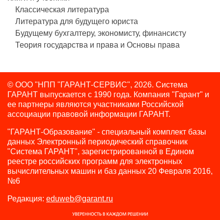
Классическая литература
Литература для будущего юриста
Будущему бухгалтеру, экономисту, финансисту
Теория государства и права и Основы права
© ООО "НПП "ГАРАНТ-СЕРВИС", 2026. Система
ГАРАНТ выпускается с 1990 года.
Компания "Гарант" и
ее партнеры являются участниками Российской
ассоциации правовой информации ГАРАНТ.
"ГАРАНТ-Образование" - специальный комплект базы
данных Электронный периодический справочник
"Система ГАРАНТ", зарегистрированной в Едином
реестре российских программ для электронных
вычислительных машин и баз данных 20 Февраля 2016,
№6
Редакция:
eduweb@garant.ru