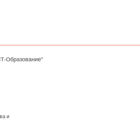
НТ-Образование"
ва и