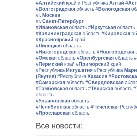
#
Алтайский
край и Республика
Алтай
#
Аст
#
Волгоградская
область
#
Вологодская
об
#г.
Москва
#г.
Санкт-Петербург
#
Ивановская
область
#
Иркутская
область
#
Калининградская
область
#
Кировская
об
#
Красноярский
край
#
Липецкая
область
#
Нижегородская
область
#
Новгородская
#
Омская
область
#
Оренбургская
область
#
#
Пермский
край
#
Приморский
край
#Республика
Ингушетия
#Республика
Мари
(Якутия)
#Республика
Хакасия
#
Ростовск
#
Самарская
область
#
Свердловская
обла
#
Тамбовская
область
#
Тверская
область
#
область
#
Ульяновская
область
#
Челябинская
область
#
Чеченская
Респуб
#
Ярославская
область
Все новости: