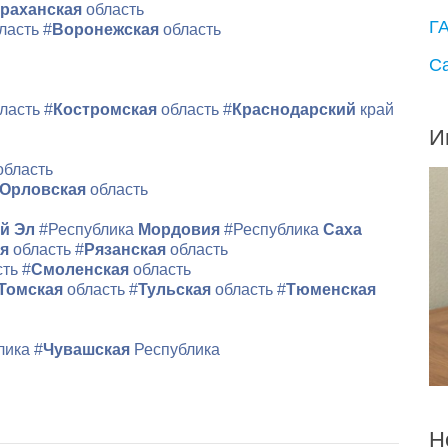
раханская
область
Г
ласть
#
Воронежская
область
С
ласть
#
Костромская
область
#
Краснодарский
край
И
область
Орловская
область
й Эл
#Республика
Мордовия
#Республика
Саха
ая
область
#
Рязанская
область
сть
#
Смоленская
область
Томская
область
#
Тульская
область
#
Тюменская
лика
#
Чувашская
Республика
Н