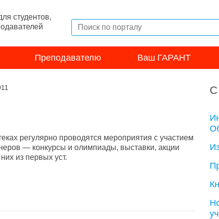
ля студентов,
подавателей
Преподавателю
Ваш ГАРАНТ
011
С
И
Об
теках регулярно проводятся мероприятия с участием
И
неров — конкурсы и олимпиады, выставки, акции
их из первых уст.
П
Кн
Н
у