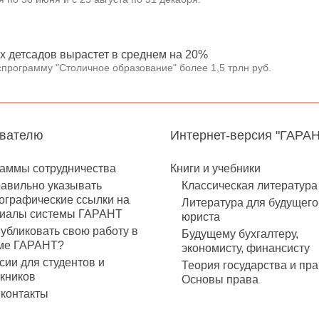
ых детсадов вырастет в среднем на 20%
спрограмму "Столичное образование" более 1,5 трлн руб.
авателю
Интернет-версия "ГАРА
аммы сотрудничества
Книги и учебники
равильно указывать
Классическая литература
ографические ссылки на
Литература для будущего
иалы системы ГАРАНТ
юриста
публиковать свою работу в
Будущему бухгалтеру,
ме ГАРАНТ?
экономисту, финансисту
сии для студентов и
Теория государства и пра
кников
Основы права
контакты