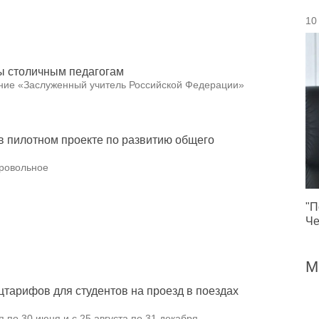
10
ы столичным педагогам
ание «Заслуженный учитель Российской Федерации»
в пилотном проекте по развитию общего
бровольное
"П
Че
М
тарифов для студентов на проезд в поездах
 по 30 июня и с 25 августа по 31 декабря.