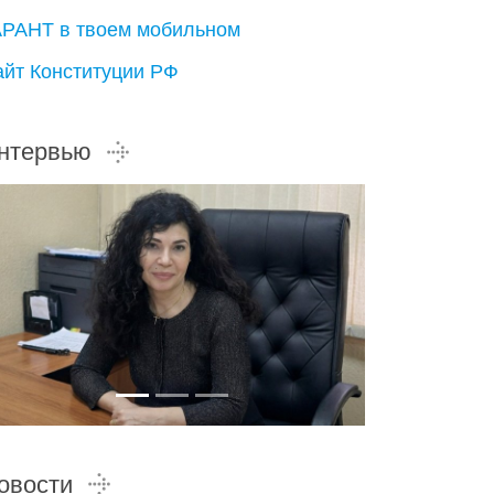
АРАНТ в твоем мобильном
айт Конституции РФ
нтервью
овости