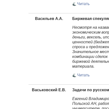
Читать
Васильев А.А.
Биржевая спекуляц
Несмотря на назва
экономическим воп
деньги, вексель, и
ценностей (бюджет,
спроса и предложен
Значительное место
комбинации сделок
биржевой деятельн
материала.
Читать
Васьковский Е.В.
Задачи по русско
Евгений Владимиров
Польской АН, рабо
университете, пос