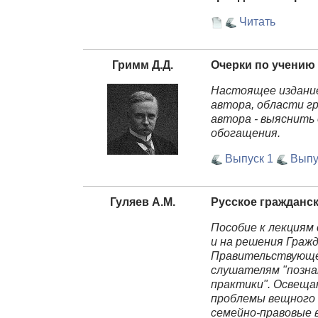
Читать
Гримм Д.Д.
Очерки по учению
Настоящее издание
автора, области гр
автора - выяснить
обогащения.
Выпуск 1
Выпу
Гуляев A.M.
Русское гражданс
Пособие к лекциям
и на решения Граж
Правительствующе
слушателям "позна
практики". Освеща
проблемы вещного 
семейно-правовые 