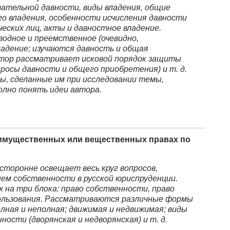
тательной давности, виды владения, общие
го владения, особенности исчисления давности
еских лиц, акты и давностное владение.
водное и преемственное (очевидно,
ладение; изучаются давность и общая
тор рассматривает исковой порядок защиты
просы давности и общего приобретения) и т. д.
, сделанные им при исследовании темы,
олно понять идеи автора.
имущественных или вещественных правах по
сторонне освещает весь круг вопросов,
ием собственности в русской юриспруденции.
 на три блока: право собственности, право
пользования. Рассматриваются различные формы
лная и неполная; движимая и недвижимая; виды
ности (дворянская и недворянская) и т. д.