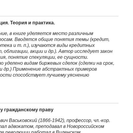
ия. Теория и практика.
ние, в книге уделяется место различным
росам. Вводятся общие понятия темы (кредит,
потека и т. п.), изучаются виды кредитных
 облигации, акции и др.). Автор исследует закон
ия, понятие спекуляции, ее сущности.
 уделено видам биржевых сделок (сделки на срок,
 и др.) Применение абстрактных примеров
ости способствует лучшему уяснению
му гражданскому праву
ич Васьковский (1866-1942), профессор, чл.-кор.
тал адвокатом, преподавал в Новороссийском
ле революции работал в Виленском