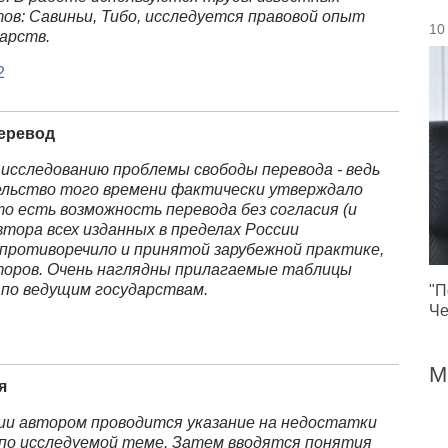
ов: Савиньи, Тибо, исследуется правовой опыт
10
арств.
2
перевод
исследованию проблемы свободы перевода - ведь
ельство того времени фактически утверждало
то есть возможность перевода без согласия (и
втора всех изданных в пределах России
 противоречило и принятой зарубежной практике,
торов. Очень наглядны прилагаемые таблицы
 по ведущим государствам.
"П
Че
М
я
ии автором проводится указание на недостатки
по исследуемой теме. Затем вводятся понятия