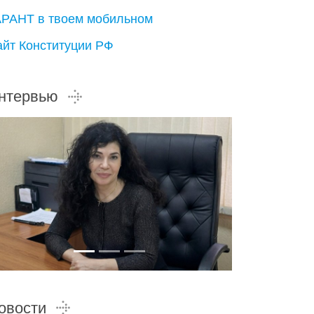
АРАНТ в твоем мобильном
айт Конституции РФ
нтервью
овости