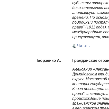
субъекты авторског
доказательство авт
анализирует измен
времени. Но основ
подробный постат
праве" (1911 года)
международные сог
присутствует, что
Читать
Борзенко А.
Гражданские огра
Александр Алексан
Демидовском юриди
округа Московской
конторы государст
Книга посвящена и
права", института
происхождение пон
гражданское значен
американском прав