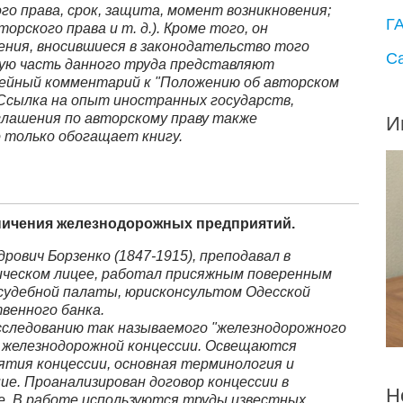
о права, срок, защита, момент возникновения;
Г
орского права и т. д.). Кроме того, он
ения, вносившиеся в законодательство того
С
ную часть данного труда представляют
ейный комментарий к "Положению об авторском
. Ссылка на опыт иностранных государств,
лашения по авторскому праву также
И
 только обогащает книгу.
ничения железнодорожных предприятий.
дрович
Борзенко
(1847-1915), преподавал в
ческом лицее, работал присяжным поверенным
 судебной палаты, юрисконсультом Одесской
венного банка.
сследованию так называемого "железнодорожного
 железнодорожной концессии. Освещаются
ятия концессии, основная терминология и
ие. Проанализирован договор концессии в
Н
е. В работе используются труды известных