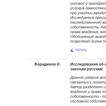
исковой и приобре
условия давностно
при участии юридич
Исследуется произ
наследственное) в
собственность. Ав
права владения, во
Обобщенные выводы
позволяют более п
Читать
Варадинов Н.
Исследования об 
законам русским
Данное издание все
связанных с понят
Автор разделяет их
владения и право 
собственности - по
сословной собствен