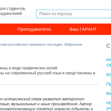
ля студентов,
подавателей
Преподавателю
Ваш ГАРАНТ
сика российского правового наследия. Избранное
С
И
Об
лены в виде графических копий
ны на современный русский язык и представлены в
И
П
Кн
ен исторический очерк развития авторского
Н
рные, музыкальные и иные произведения. Автор
у
основополагающих понятий отрасли (объекты и