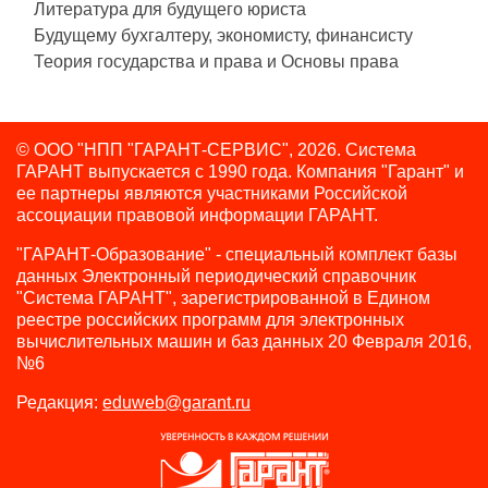
Литература для будущего юриста
Будущему бухгалтеру, экономисту, финансисту
Теория государства и права и Основы права
© ООО "НПП "ГАРАНТ-СЕРВИС", 2026. Система
ГАРАНТ выпускается с 1990 года.
Компания "Гарант" и
ее партнеры являются участниками Российской
ассоциации правовой информации ГАРАНТ.
"ГАРАНТ-Образование" - специальный комплект базы
данных Электронный периодический справочник
"Система ГАРАНТ", зарегистрированной в Едином
реестре российских программ для электронных
вычислительных машин и баз данных 20 Февраля 2016,
№6
Редакция:
eduweb@garant.ru