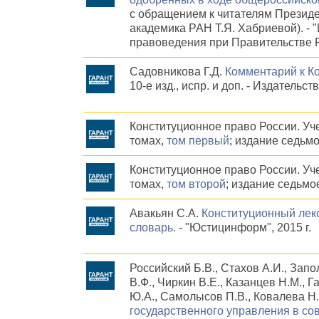
с обращением к читателям Президе
академика РАН Т.Я. Хабриевой). - 
правоведения при Правительстве Р
Садовникова Г.Д.
Комментарий к Ко
10-е изд., испр. и доп. - Издательст
Конституционное право России. Уче
томах,
том первый
; издание седьмо
Конституционное право России. Уче
томах,
том второй
; издание седьмое
Авакьян С.А.
Конституционный лек
словарь.
- "Юстицинформ", 2015 г.
Российский Б.В., Стахов А.И., Запо
В.Ф., Чиркин В.Е., Казанцев Н.М., Г
Ю.А., Самолысов П.В., Ковалева Н.
государственного управления в со