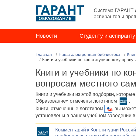
Система ГАРАНТ д
аспирантов и пре
Новости
Студенту и аспиранту
Главная
Наша электронная библиотека
Книг
Книги и учебники по конституционному праву
Книги и учебники по к
вопросам местного са
Книги и учебники из этой подборки, которы
Образование» отмечены логотипом
.
Книги, отмеченные логотипом
, вы може
установлены в вашем учебном заведении в
Комментарий к Конституции Россий
одобренных в ходе общероссийског