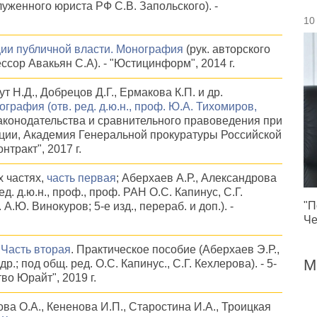
уженного юриста РФ С.В. Запольского). -
10
ии публичной власти. Монография
(рук. авторского
фессор Авакьян С.А). - "Юстицинформ", 2014 г.
т Н.Д., Добрецов Д.Г., Ермакова К.П. и др.
ография (отв. ред. д.ю.н., проф. Ю.А. Тихомиров,
 законодательства и сравнительного правоведения при
ции, Академия Генеральной прокуратуры Российской
тракт", 2017 г.
х частях,
часть первая
; Аберхаев А.Р., Александрова
ед. д.ю.н., проф., проф. РАН О.С. Капинус, С.Г.
"П
 А.Ю. Винокуров; 5-е изд., перераб. и доп.). -
Че
.
Часть вторая
. Практическое пособие (Аберхаев Э.Р.,
М
.; под общ. ред. О.С. Капинус., С.Г. Кехлерова). - 5-
тво Юрайт", 2019 г.
ва О.А., Кененова И.П., Старостина И.А., Троицкая