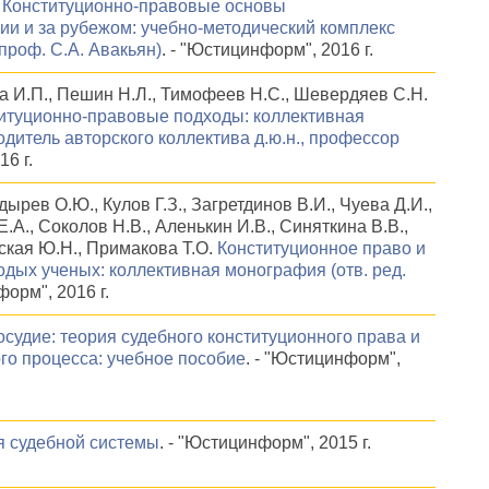
.
Конституционно-правовые основы
и и за рубежом: учебно-методический комплекс
, проф. С.А. Авакьян)
. - "Юстицинформ", 2016 г.
ва И.П., Пешин Н.Л., Тимофеев Н.С., Шевердяев С.Н.
титуционно-правовые подходы: коллективная
одитель авторского коллектива д.ю.н., профессор
16 г.
ырев О.Ю., Кулов Г.З., Загретдинов В.И., Чуева Д.И.,
Е.А., Соколов Н.В., Аленькин И.В., Синяткина В.В.,
ская Ю.Н., Примакова Т.О.
Конституционное право и
дых ученых: коллективная монография (отв. ред.
форм", 2016 г.
судие: теория судебного конституционного права и
го процесса: учебное пособие
. - "Юстицинформ",
я судебной системы
. - "Юстицинформ", 2015 г.