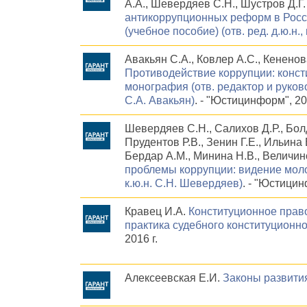
А.А., Шевердяев С.Н., Шустров Д.Г
антикоррупционных реформ в Росси
(учебное пособие) (отв. ред. д.ю.н.
Авакьян С.А., Ковлер А.С., Кенено
Противодействие коррупции: конс
монография (отв. редактор и руков
С.А. Авакьян)
. - "Юстицинформ", 20
Шевердяев С.Н., Салихов Д.Р., Болд
Прудентов Р.В., Зенин Г.Е., Ильина 
Бердар А.М., Минина Н.В., Величин
проблемы коррупции: видение моло
к.ю.н. С.Н. Шевердяев)
. - "Юстицин
Кравец И.А.
Конституционное право
практика судебного конституционно
2016 г.
Алексеевская Е.И.
Законы развити