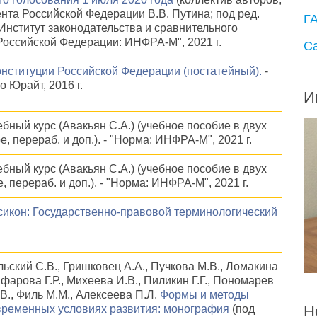
нта Российской Федерации В.В. Путина; под ред.
Г
"Институт законодательства и сравнительного
оссийской Федерации: ИНФРА-М", 2021 г.
С
нституции Российской Федерации (постатейный).
-
во Юрайт, 2016 г.
И
бный курс (Авакьян С.А.) (учебное пособие в двух
е, перераб. и доп.). - "Норма: ИНФРА-М", 2021 г.
бный курс (Авакьян С.А.) (учебное пособие в двух
, перераб. и доп.). - "Норма: ИНФРА-М", 2021 г.
сикон: Государственно-правовой терминологический
льский С.В., Гришковец А.А., Пучкова М.В., Ломакина
афарова Г.Р., Михеева И.В., Пиликин Г.Г., Пономарев
В., Филь М.М., Алексеева П.Л.
Формы и методы
Н
временных условиях развития: монография
(под