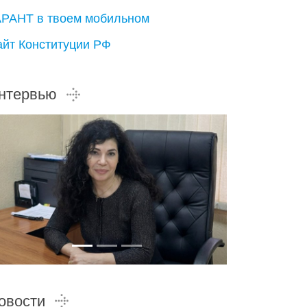
АРАНТ в твоем мобильном
айт Конституции РФ
нтервью
овости