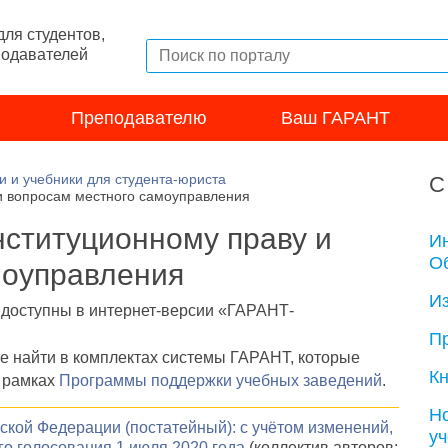
ля студентов,
подавателей
Преподавателю
Ваш ГАРАНТ
и и учебники для студента-юриста
С
 и вопросам местного самоуправления
онституционному праву и
И
Об
моуправления
И
е доступны в интернет-версии «ГАРАНТ-
П
те найти в комплектах системы ГАРАНТ, которые
Кн
 рамках
Программы поддержки учебных заведений
.
Н
ской Федерации (постатейный): с учётом изменений,
у
о голосования 1 июля 2020 года
(коллектив авторов;