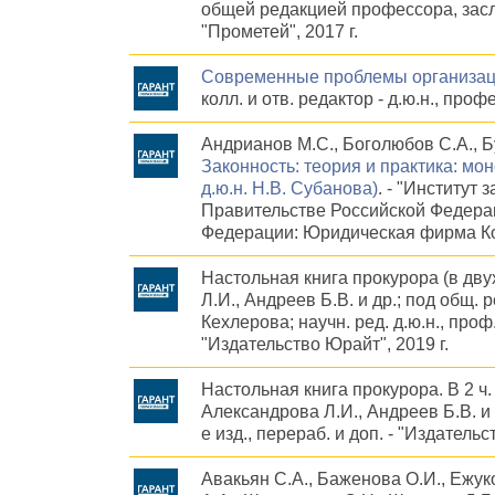
общей редакцией профессора, засл
"Прометей", 2017 г.
Современные проблемы организац
колл. и отв. редактор - д.ю.н., про
Андрианов М.С., Боголюбов С.А., Бу
Законность: теория и практика: мон
д.ю.н. Н.В. Субанова)
. - "Институт
Правительстве Российской Федера
Федерации: Юридическая фирма Кон
Настольная книга прокурора (в дву
Л.И., Андреев Б.В. и др.; под общ. р
Кехлерова; научн. ред. д.ю.н., проф.
"Издательство Юрайт", 2019 г.
Настольная книга прокурора. В 2 ч
Александрова Л.И., Андреев Б.В. и др
е изд., перераб. и доп. - "Издательс
Авакьян С.А., Баженова О.И., Ежуко