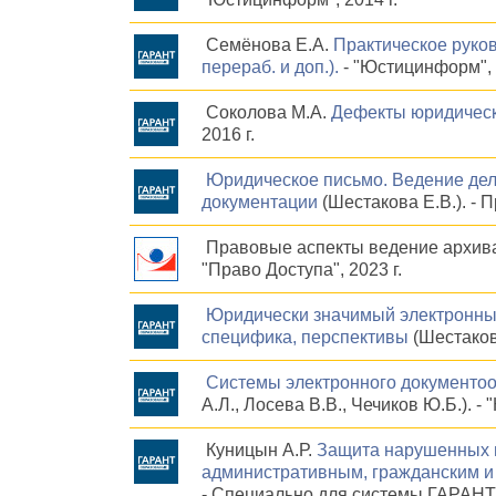
Семёнова Е.А.
Практическое руков
перераб. и доп.).
- "Юстицинформ", 
Соколова М.А.
Дефекты юридическ
2016 г.
Юридическое письмо. Ведение дел
документации
(Шестакова Е.В.). - П
Правовые аспекты ведение архива 
"Право Доступа", 2023 г.
Юридически значимый электронный
специфика, перспективы
(Шестакова
Системы электронного документо
А.Л., Лосева В.В., Чечиков Ю.Б.). - 
Куницын А.Р.
Защита нарушенных п
административным, гражданским и 
- Специально для системы ГАРАНТ, 