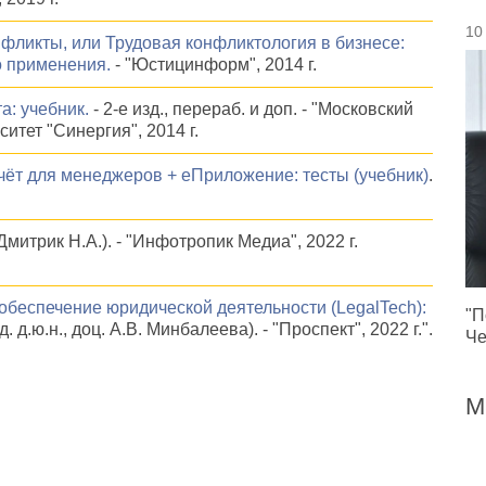
10
ликты, или Трудовая конфликтология в бизнесе:
о применения.
- "Юстицинформ", 2014 г.
: учебник.
- 2-е изд., перераб. и доп. - "Московский
тет "Синергия", 2014 г.
чёт для менеджеров + еПриложение: тесты (учебник)
.
Дмитрик Н.А.). - "Инфотропик Медиа", 2022 г.
беспечение юридической деятельности (LegalTech):
"П
 д.ю.н., доц. А.В. Минбалеева). - "Проспект", 2022 г.".
Че
М