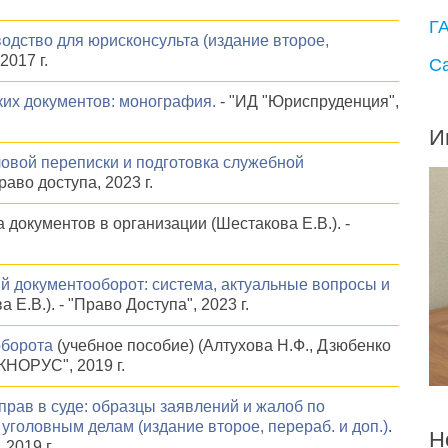
Г
одство для юрисконсульта (издание второе,
2017 г.
С
их документов: монография.
- "ИД "Юриспруденция",
И
овой переписки и подготовка служебной
раво доступа, 2023 г.
документов в организации (Шестакова Е.В.). -
 документооборот: система, актуальные вопросы и
 Е.В.). - "Право Доступа", 2023 г.
оборота
(учебное пособие) (Алтухова Н.Ф., Дзюбенко
"КНОРУС", 2019 г.
рав в суде: образцы заявлений и жалоб по
уголовным делам (издание второе, перераб. и доп.)
.
Н
2019 г.