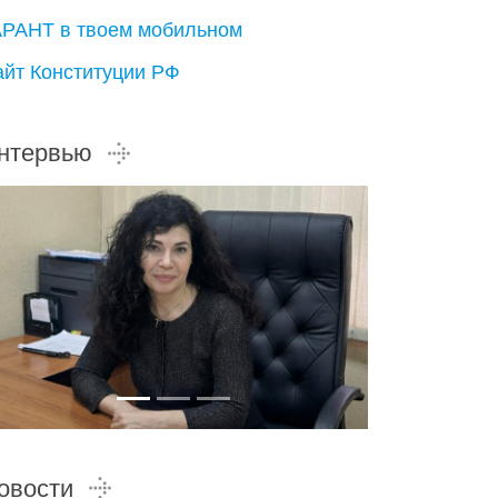
АРАНТ в твоем мобильном
айт Конституции РФ
нтервью
овости