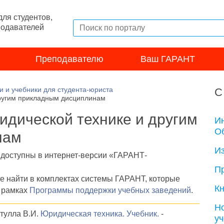
ля студентов,
подавателей
Преподавателю
Ваш ГАРАНТ
и и учебники для студента-юриста
С
другим прикладным дисциплинам
ридической технике и другим
И
Об
нам
И
е доступны в интернет-версии «ГАРАНТ-
П
те найти в комплектах системы ГАРАНТ, которые
Кн
 рамках
Программы поддержки учебных заведений
.
Н
атулла В.И.
Юридическая техника. Учебник.
-
у