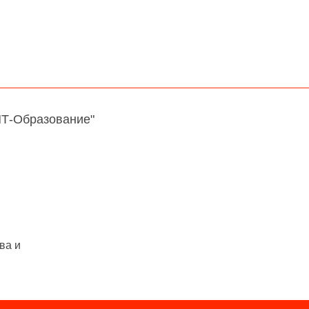
НТ-Образование"
ва и