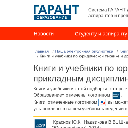
Система ГАРАНТ д
аспирантов и пре
Новости
Студенту и аспиранту
Главная
Наша электронная библиотека
Книг
Книги и учебники по юридической технике и 
Книги и учебники по ю
прикладным дисципли
Книги и учебники из этой подборки, которы
Образование» отмечены логотипом
.
Книги, отмеченные логотипом
, вы може
установлены в вашем учебном заведении в
Краснов Ю.К., Надвикова В.В., Шк
"Юстицинформ", 2014 г.