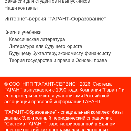
Вакансии для студентов и выпускников
Наши контакты
Интернет-версия "ГАРАНТ-Образование"
Книги и учебники
Классическая литература
Литература для будущего юриста
Будущему бухгалтеру, экономисту, финансисту
Теория государства и права и Основы права
© ООО "НПП "ГАРАНТ-СЕРВИС", 2026. Система
ГАРАНТ выпускается с 1990 года.
Компания "Гарант" и
ее партнеры являются участниками Российской
ассоциации правовой информации ГАРАНТ.
"ГАРАНТ-Образование" - специальный комплект базы
данных Электронный периодический справочник
"Система ГАРАНТ", зарегистрированной в Едином
реестре российских программ для электронных