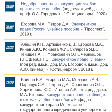
Недобросовестная конкуренция: учебно-
практическое пособие
(под редакцией д.ю.н.,
проф. О.А. Городова). - "Юстицинформ", 2020 г.
Егорова М.А., Петров Д.А.
Конкурентное
право России: учебное пособие.
- "Проспект",
2019 г.
Алешин К.Н., Артюшенко Д.В., Егорова М.А.,
Кинёв А.Ю., Кониева Ф.И., Склярова Я.В.,
Тенишев А.П., Франскевич О.П., Чернышов
Г.П., Щерба Т.Э.
Конкурентное право: учебник
(под ред. д.ю.н., доц. М.А. Егоровой, д.ю.н., доц.
А.Ю. Кинева). - "Юстицинформ", 2018 г.
Вайпан В.А., Егорова М.А., Молчанов А.В.,
Паращук С.А., Петров Д.А., Франскевич О.П.,
Харитонова Ю.С., Игошин А.В.; отв. ред. д.ю.н.
М.А. Егорова.
Конкурентное право в таблицах
и схемах: учебное пособие
// Кафедра
конкурентного права Московского
государственного юридического университета