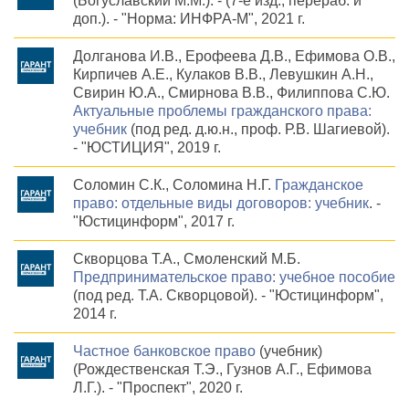
(Богуславский М.М.). - (7-е изд., перераб. и
доп.). - "Норма: ИНФРА-М", 2021 г.
Долганова И.В., Ерофеева Д.В., Ефимова О.В.,
Кирпичев А.Е., Кулаков В.В., Левушкин А.Н.,
Свирин Ю.А., Смирнова В.В., Филиппова С.Ю.
Актуальные проблемы гражданского права:
учебник
(под ред. д.ю.н., проф. Р.В. Шагиевой).
- "ЮСТИЦИЯ", 2019 г.
Соломин С.К., Соломина Н.Г.
Гражданское
право: отдельные виды договоров: учебник
. -
"Юстицинформ", 2017 г.
Скворцова Т.А., Смоленский М.Б.
Предпринимательское право: учебное пособие
(под ред. Т.А. Скворцовой). - "Юстицинформ",
2014 г.
Частное банковское право
(учебник)
(Рождественская Т.Э., Гузнов А.Г., Ефимова
Л.Г.). - "Проспект", 2020 г.