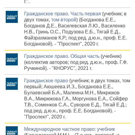
г.".
Гражданское право. Часть первая
(учебник; в
двух томах,
том второй
) (Богданова Е.Е.,
Богданов Д.Е., Василевская Л.Ю., Василенко
Н.В., Гринь О.С., Подузова Е.Б., Тягай Е.Д.,
Файзрахманов К.Р.; под ред. д.ю.н., проф. Е.Е.
Богдановой). - "Проспект", 2020 г.
Гражданское право. Общая часть
(учебник)
(коллектив авторов; под ред. д.ю.н., проф. Г.Ф.
Ручкиной). - "КНОРУС", 2021 г.
Гражданское право
(учебник; в двух томах, том
первый; Аюшеева И.З., Богданова Е.Е.,
Булаевский Б.А., Малеина М.Н., Микрюков
В.А., Микрюкова Г.А., Моргунова Е.А., Сойфер
Т.В., Соменков С.А., Суворов Е.Д., Тягай Е.Д.;
под ред. д.ю.н., проф. Е.Е. Богдановой). -
"Проспект", 2020 г.
Международное частное право: учебник