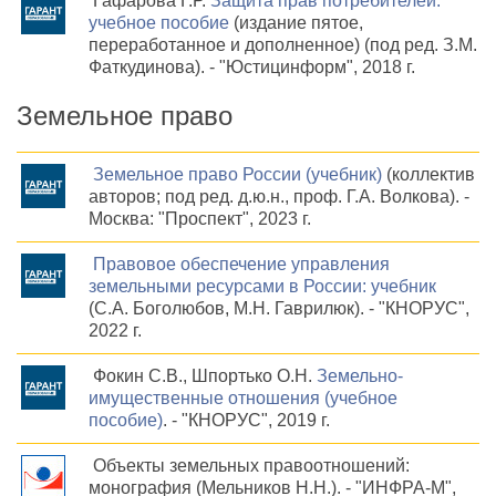
Гафарова Г.Р.
Защита прав потребителей:
учебное пособие
(издание пятое,
переработанное и дополненное) (под ред. З.М.
Фаткудинова). - "Юстицинформ", 2018 г.
Земельное право
Земельное право России (учебник)
(коллектив
авторов; под ред. д.ю.н., проф. Г.А. Волкова). -
Москва: "Проспект", 2023 г.
Правовое обеспечение управления
земельными ресурсами в России: учебник
(С.А. Боголюбов, М.Н. Гаврилюк). - "КНОРУС",
2022 г.
Фокин С.В., Шпортько О.Н.
Земельно-
имущественные отношения (учебное
пособие)
. - "КНОРУС", 2019 г.
Объекты земельных правоотношений:
монография (Мельников Н.Н.). - "ИНФРА-М",