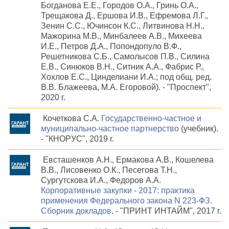
Богданова Е.Е., Городов О.А., Гринь О.А.,
Трещакова Д., Ершова И.В., Ефремова Л.Г.,
Зенин С.С., Ючинсон К.С., Литвинова Н.Н.,
Мажорина М.В., Минбалеев А.В., Михеева
И.Е., Петров Д.А., Попондопуло В.Ф.,
Решетникова С.Б., Самолысов П.В., Силина
Е.В., Синюков В.Н., Ситник А.А., Фабрис Р.,
Хохлов Е.С., Цинделиани И.А.; под общ. ред.
В.В. Блажеева, М.А. Егоровой). - "Проспект",
2020 г.
Кочеткова С.А.
Государственно-частное и
муниципально-частное партнерство
(учебник).
- "КНОРУС", 2019 г.
Евсташенков А.Н., Ермакова А.В., Кошелева
В.В., Лисовенко О.К., Песегова Т.Н.,
Сургутскова И.А., Федоров А.А.
Корпоративные закупки - 2017: практика
применения Федерального закона N 223-ФЗ.
Сборник докладов
. - "ПРИНТ ИНТАЙМ", 2017 г.