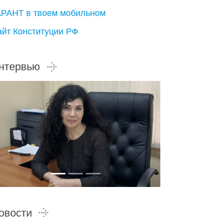
АРАНТ в твоем мобильном
айт Конституции РФ
нтервью
овости