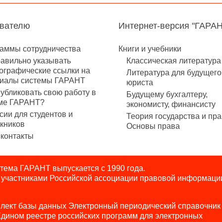
авателю
Интернет-версия "ГАРА
аммы сотрудничества
Книги и учебники
равильно указывать
Классическая литература
ографические ссылки на
Литература для будущего
иалы системы ГАРАНТ
юриста
публиковать свою работу в
Будущему бухгалтеру,
ме ГАРАНТ?
экономисту, финансисту
сии для студентов и
Теория государства и пра
кников
Основы права
контакты
ема ГАРАНТ выпускается с 1990 года.
я участниками Российской ассоциации правовой информаци
лект базы данных Электронный периодический справочник
Едином реестре российских программ для электронных