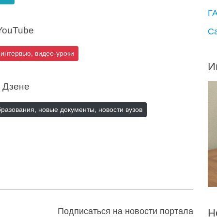
Г
YouTube
С
 интервью, видео-уроки
И
 Дзене
бразования, новые документы, новости вузов
Подписаться на новости портала
Н