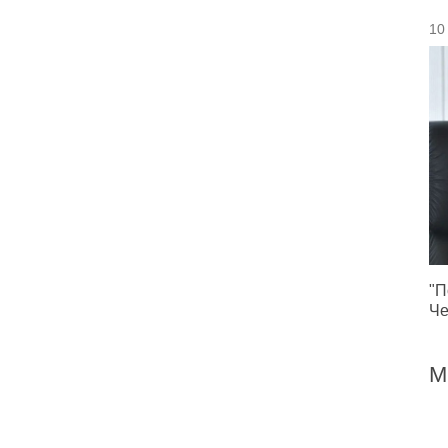
10
"П
Че
М