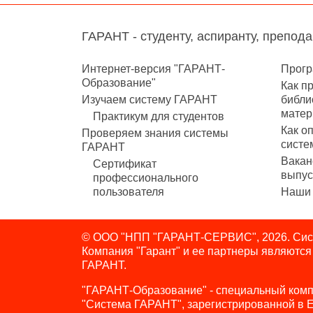
ГАРАНТ - студенту, аспиранту, препод
Интернет-версия "ГАРАНТ-
Прогр
Образование"
Как п
Изучаем систему ГАРАНТ
библи
матер
Практикум для студентов
Как о
Проверяем знания системы
систе
ГАРАНТ
Вакан
Сертификат
выпус
профессионального
пользователя
Наши 
© ООО "НПП "ГАРАНТ-СЕРВИС", 2026. Сист
Компания "Гарант" и ее партнеры являютс
ГАРАНТ.
"ГАРАНТ-Образование" - специальный комп
"Система ГАРАНТ", зарегистрированной в 