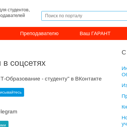
ля студентов,
подавателей
Преподавателю
Ваш ГАРАНТ
С
 в соцсетях
И
Об
Т-Образование - студенту" в ВКонтакте
И
писывайтесь
П
Кн
elegram
Н
у
ями