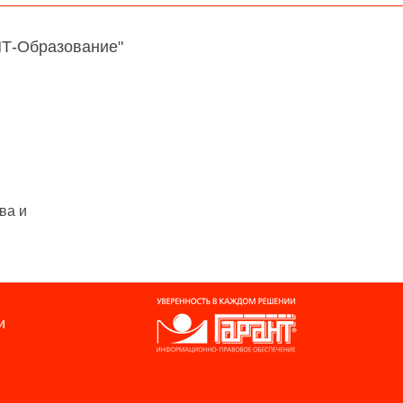
НТ-Образование"
ва и
и