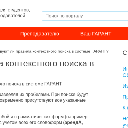
ля студентов,
подавателей
Преподавателю
Ваш ГАРАНТ
вуют ли правила контекстного поиска в системе ГАРАНТ?
С
 контекстного поиска в
И
Об
ого поиска в системе ГАРАНТ
И
разделяя их пробелами. При поиске будут
П
новременно присутствуют все указанные
Кн
юбой из грамматических форм (например,
Н
с учётом всех его словоформ (
арендА
,
у