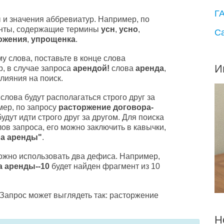
Г
 и значения аббревиатур. Например, по
енты, содержащие термины
усн
,
усно
,
С
ожения
,
упрощенка
.
у слова, поставьте в конце слова
И
р, в случае запроса
арендой!
слова
аренда
,
 влияния на поиск.
слова будут располагаться строго друг за
мер, по запросу
расторжение договора-
будут идти строго друг за другом. Для поиска
ов запроса, его можно заключить в кавычки,
ра аренды"
.
ожно использовать два дефиса. Например,
 аренды--10
будет найден фрагмент из 10
Запрос может выглядеть так:
расторжение
Н