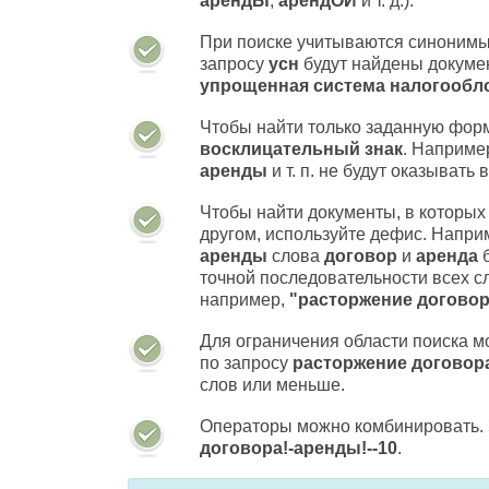
арендЫ
,
арендОЙ
и т. д.).
При поиске учитываются синонимы
запросу
усн
будут найдены докум
упрощенная система налогообл
Чтобы найти только заданную форм
восклицательный знак
. Наприме
аренды
и т. п. не будут оказывать
Чтобы найти документы, в которых 
другом, используйте дефис. Напри
аренды
слова
договор
и
аренда
точной последовательности всех сл
например,
"расторжение догово
Для ограничения области поиска м
по запросу
расторжение договора
слов или меньше.
Операторы можно комбинировать. 
договора!-аренды!--10
.