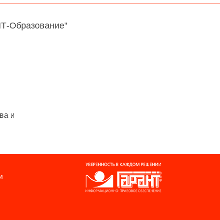
НТ-Образование"
ва и
и