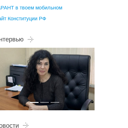
АРАНТ в твоем мобильном
айт Конституции РФ
нтервью
овости