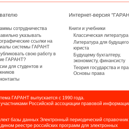
авателю
Интернет-версия "ГАРА
аммы сотрудничества
Книги и учебники
равильно указывать
Классическая литература
ографические ссылки на
Литература для будущего
иалы системы ГАРАНТ
юриста
публиковать свою работу в
Будущему бухгалтеру,
ме ГАРАНТ?
экономисту, финансисту
сии для студентов и
Теория государства и пра
кников
Основы права
контакты
ема ГАРАНТ выпускается с 1990 года.
я участниками Российской ассоциации правовой информаци
лект базы данных Электронный периодический справочник
Едином реестре российских программ для электронных