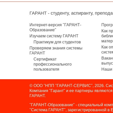
ГАРАНТ - студенту, аспиранту, препод
Интернет-версия "ГАРАНТ-
Прогр
Образование"
Как п
Изучаем систему ГАРАНТ
библи
матер
Практикум для студентов
Как о
Проверяем знания системы
систе
ГАРАНТ
Вакан
Сертификат
выпус
профессионального
пользователя
Наши 
© ООО "НПП "ГАРАНТ-СЕРВИС", 2026. Сист
Компания "Гарант" и ее партнеры являютс
ГАРАНТ.
"ГАРАНТ-Образование" - специальный комп
"Система ГАРАНТ", зарегистрированной в 