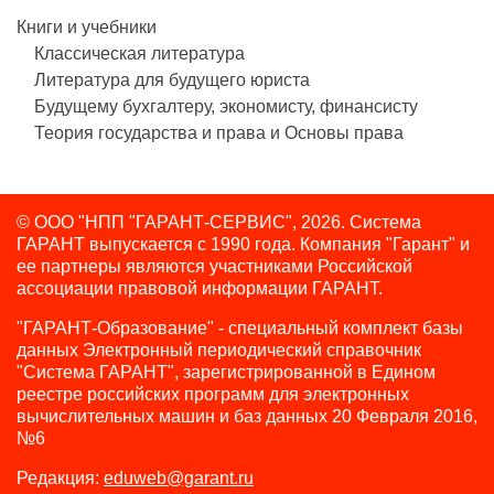
Книги и учебники
Классическая литература
Литература для будущего юриста
Будущему бухгалтеру, экономисту, финансисту
Теория государства и права и Основы права
© ООО "НПП "ГАРАНТ-СЕРВИС", 2026. Система
ГАРАНТ выпускается с 1990 года.
Компания "Гарант" и
ее партнеры являются участниками Российской
ассоциации правовой информации ГАРАНТ.
"ГАРАНТ-Образование" - специальный комплект базы
данных Электронный периодический справочник
"Система ГАРАНТ", зарегистрированной в Едином
реестре российских программ для электронных
вычислительных машин и баз данных 20 Февраля 2016,
№6
Редакция:
eduweb@garant.ru