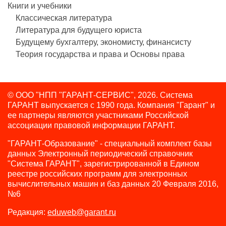
Книги и учебники
Классическая литература
Литература для будущего юриста
Будущему бухгалтеру, экономисту, финансисту
Теория государства и права и Основы права
© ООО "НПП "ГАРАНТ-СЕРВИС", 2026. Система
ГАРАНТ выпускается с 1990 года.
Компания "Гарант" и
ее партнеры являются участниками Российской
ассоциации правовой информации ГАРАНТ.
"ГАРАНТ-Образование" - специальный комплект базы
данных Электронный периодический справочник
"Система ГАРАНТ", зарегистрированной в Едином
реестре российских программ для электронных
вычислительных машин и баз данных 20 Февраля 2016,
№6
Редакция:
eduweb@garant.ru