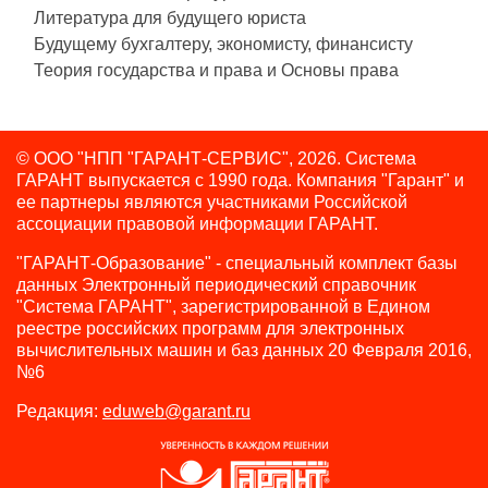
Литература для будущего юриста
Будущему бухгалтеру, экономисту, финансисту
Теория государства и права и Основы права
© ООО "НПП "ГАРАНТ-СЕРВИС", 2026. Система
ГАРАНТ выпускается с 1990 года.
Компания "Гарант" и
ее партнеры являются участниками Российской
ассоциации правовой информации ГАРАНТ.
"ГАРАНТ-Образование" - специальный комплект базы
данных Электронный периодический справочник
"Система ГАРАНТ", зарегистрированной в Едином
реестре российских программ для электронных
вычислительных машин и баз данных 20 Февраля 2016,
№6
Редакция:
eduweb@garant.ru