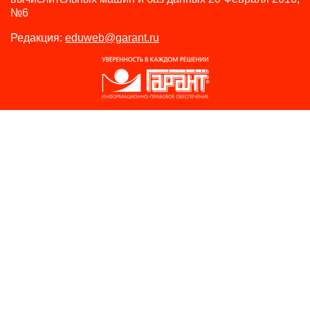
№6
Редакция:
eduweb@garant.ru