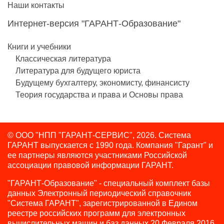
Наши контакты
Интернет-версия "ГАРАНТ-Образование"
Книги и учебники
Классическая литература
Литература для будущего юриста
Будущему бухгалтеру, экономисту, финансисту
Теория государства и права и Основы права
© ООО "НПП "ГАРАНТ-СЕРВИС", 2026. Система
ГАРАНТ выпускается с 1990 года.
Компания "Гарант" и
ее партнеры являются участниками Российской
ассоциации правовой информации ГАРАНТ.
"ГАРАНТ-Образование" - специальный комплект базы
данных Электронный периодический справочник
"Система ГАРАНТ", зарегистрированной в Едином
реестре российских программ для электронных
вычислительных машин и баз данных 20 Февраля 2016,