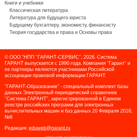
Книги и учебники
Классическая литература
Литература для будущего юриста
Будущему бухгалтеру, экономисту, финансисту
Теория государства и права и Основы права
© ООО "НПП "ГАРАНТ-СЕРВИС", 2026. Система
ГАРАНТ выпускается с 1990 года.
Компания "Гарант" и
ее партнеры являются участниками Российской
ассоциации правовой информации ГАРАНТ.
"ГАРАНТ-Образование" - специальный комплект базы
данных Электронный периодический справочник
"Система ГАРАНТ", зарегистрированной в Едином
реестре российских программ для электронных
вычислительных машин и баз данных 20 Февраля 2016,
№6
Редакция:
eduweb@garant.ru