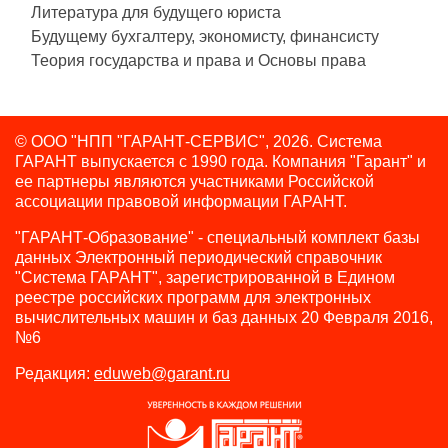
Литература для будущего юриста
Будущему бухгалтеру, экономисту, финансисту
Теория государства и права и Основы права
© ООО "НПП "ГАРАНТ-СЕРВИС", 2026. Система
ГАРАНТ выпускается с 1990 года.
Компания "Гарант" и
ее партнеры являются участниками Российской
ассоциации правовой информации ГАРАНТ.
"ГАРАНТ-Образование" - специальный комплект базы
данных Электронный периодический справочник
"Система ГАРАНТ", зарегистрированной в Едином
реестре российских программ для электронных
вычислительных машин и баз данных 20 Февраля 2016,
№6
Редакция:
eduweb@garant.ru