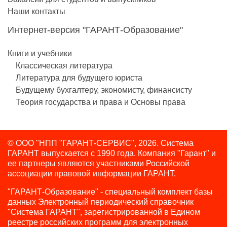
Наши контакты
Интернет-версия "ГАРАНТ-Образование"
Книги и учебники
Классическая литература
Литература для будущего юриста
Будущему бухгалтеру, экономисту, финансисту
Теория государства и права и Основы права
© ООО "НПП "ГАРАНТ-СЕРВИС", 2026. Система
ГАРАНТ выпускается с 1990 года.
Компания "Гарант" и
ее партнеры являются участниками Российской
ассоциации правовой информации ГАРАНТ.
"ГАРАНТ-Образование" - специальный комплект базы
данных Электронный периодический справочник
"Система ГАРАНТ", зарегистрированной в Едином
реестре российских программ для электронных