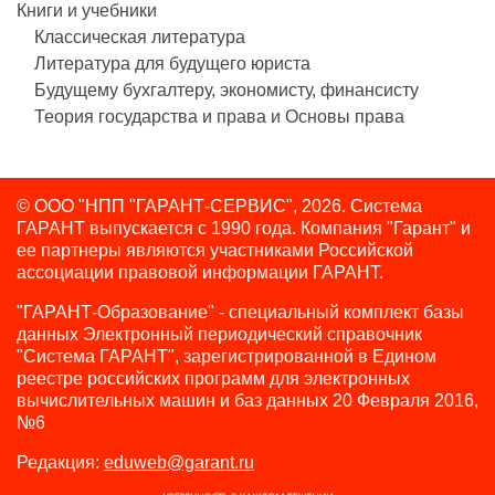
Книги и учебники
Классическая литература
Литература для будущего юриста
Будущему бухгалтеру, экономисту, финансисту
Теория государства и права и Основы права
© ООО "НПП "ГАРАНТ-СЕРВИС", 2026. Система
ГАРАНТ выпускается с 1990 года.
Компания "Гарант" и
ее партнеры являются участниками Российской
ассоциации правовой информации ГАРАНТ.
"ГАРАНТ-Образование" - специальный комплект базы
данных Электронный периодический справочник
"Система ГАРАНТ", зарегистрированной в Едином
реестре российских программ для электронных
вычислительных машин и баз данных 20 Февраля 2016,
№6
Редакция:
eduweb@garant.ru