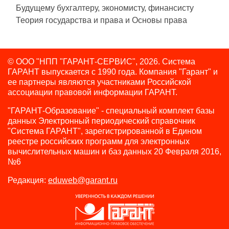
Будущему бухгалтеру, экономисту, финансисту
Теория государства и права и Основы права
© ООО "НПП "ГАРАНТ-СЕРВИС", 2026. Система
ГАРАНТ выпускается с 1990 года.
Компания "Гарант" и
ее партнеры являются участниками Российской
ассоциации правовой информации ГАРАНТ.
"ГАРАНТ-Образование" - специальный комплект базы
данных Электронный периодический справочник
"Система ГАРАНТ", зарегистрированной в Едином
реестре российских программ для электронных
вычислительных машин и баз данных 20 Февраля 2016,
№6
Редакция:
eduweb@garant.ru