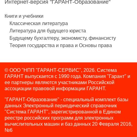
Интернет-версия "ГАРАНТ-Образование"
Книги и учебники
Классическая литература
Литература для будущего юриста
Будущему бухгалтеру, экономисту, финансисту
Теория государства и права и Основы права
© ООО "НПП "ГАРАНТ-СЕРВИС", 2026. Система
ГАРАНТ выпускается с 1990 года.
Компания "Гарант" и
ее партнеры являются участниками Российской
ассоциации правовой информации ГАРАНТ.
"ГАРАНТ-Образование" - специальный комплект базы
данных Электронный периодический справочник
"Система ГАРАНТ", зарегистрированной в Едином
реестре российских программ для электронных
вычислительных машин и баз данных 20 Февраля 2016,
№6