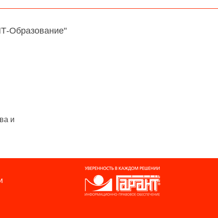
НТ-Образование"
ва и
и