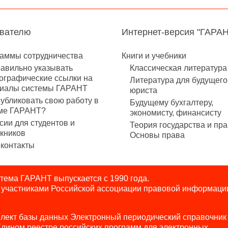
авателю
Интернет-версия "ГАРА
аммы сотрудничества
Книги и учебники
равильно указывать
Классическая литература
ографические ссылки на
Литература для будущего
иалы системы ГАРАНТ
юриста
публиковать свою работу в
Будущему бухгалтеру,
ме ГАРАНТ?
экономисту, финансисту
сии для студентов и
Теория государства и пра
кников
Основы права
контакты
ема ГАРАНТ выпускается с 1990 года.
я участниками Российской ассоциации правовой информаци
лект базы данных Электронный периодический справочник
Едином реестре российских программ для электронных