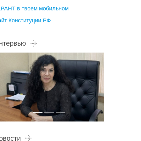
АРАНТ в твоем мобильном
айт Конституции РФ
нтервью
овости