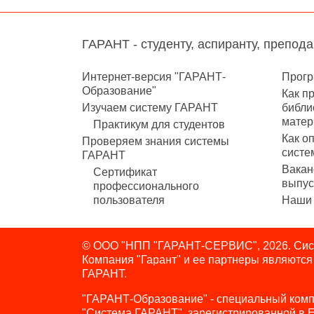
ГАРАНТ - студенту, аспиранту, препод
Интернет-версия "ГАРАНТ-
Прогр
Образование"
Как п
Изучаем систему ГАРАНТ
библи
матер
Практикум для студентов
Как о
Проверяем знания системы
систе
ГАРАНТ
Вакан
Сертификат
выпус
профессионального
пользователя
Наши 
© ООО "НПП "ГАРАНТ-СЕРВИС", 2026. Сист
Компания "Гарант" и ее партнеры являютс
ГАРАНТ.
"ГАРАНТ-Образование" - специальный комп
"Система ГАРАНТ", зарегистрированной в 