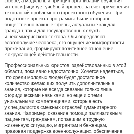
сфере
,
а модульный принцип организации обучения
интенсифицирует учебный процесс за счет применения
технологий проблемного
(
проектного) обучения. При
подготовке проекта программы
были отобраны
общественно важные сферы
,
актуальные как для
граждан
,
так и для государственных служб
и некоммерческого сектора. Они определяют
благополучие человека
,
его ощущение комфортности
проживания
,
формируют позитивное отношение
к окружающей действительности.
Профессиональных юристов
,
задействованных в этой
области
,
пока явно недостаточно. Хочется надеяться
,
что среди молодых людей будет достаточное
количество желающих получить дополнительные
знания
,
которые не всегда связаны только лишь
с юридическими навыками
,
но еще и с теми
уникальными компетенциями
,
которые есть
у специалистов смежных отраслей гуманитарного
знания. Например
,
оказание помощи паллиативным
пациентам
,
гражданам
,
попавшим в трудную
жизненную ситуацию
,
мигрантам и беженцам
,
правовая поддержка военнослужащих
,
обеспечение