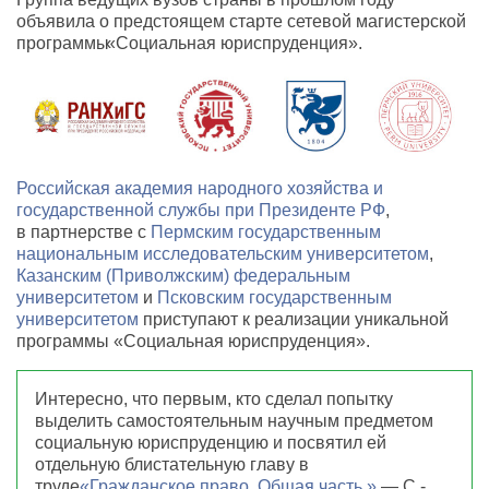
объявила о предстоящем старте сетевой магистерской
программы
«
Социальная юриспруденция».
Российская академия народного хозяйства и
государственной службы при Президенте РФ
,
в партнерстве с
Пермским государственным
национальным исследовательским университетом
,
Казанским (Приволжским) федеральным
университетом
и
Псковским государственным
университетом
приступают к реализации уникальной
программы
«
Социальная юриспруденция».
Интересно
,
что первым
,
кто сделал попытку
выделить самостоятельным научным предметом
социальную юриспруденцию и посвятил ей
отдельную блистательную главу в
труде
«Гражданское право. Общая часть.»
— C.-