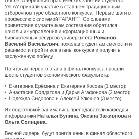
После завершения практических занятий студенты
УлГАУ приняли участие в ставшем традиционным
отборочном туре областного конкурса "Первые шаги в
профессию с системой ГАРАНТ". Со словами
приветствия к участникам состязания обратился
начальник управления информационных и
библиотечных ресурсов университета
Романов
Василий Васильевич
, пожелав студентам смелости и
решимости пройти все этапы конкурса и получить
заслуженную победу.
По итогам первого этапа в финал конкурса прошли
шесть студентов экономического факультета:
Екатерина Ерёмина и Екатерина Косова (1 место);
Анастасия Солдатова и Дарья Агафонова (2 место);
Надежда Сидорова и Алексей Улюшев (3 место).
Их подготовкой занимались преподаватели кафедры
информатики
Наталья Бунина
,
Оксана Заживнова
и
Ольга Солнцева
.
Весной лидеры будут приглашены в финал областного