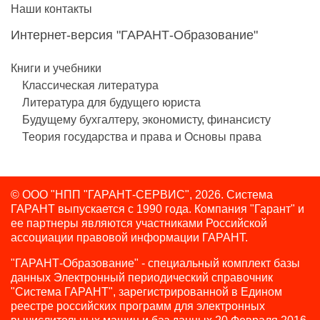
Наши контакты
Интернет-версия "ГАРАНТ-Образование"
Книги и учебники
Классическая литература
Литература для будущего юриста
Будущему бухгалтеру, экономисту, финансисту
Теория государства и права и Основы права
© ООО "НПП "ГАРАНТ-СЕРВИС", 2026. Система
ГАРАНТ выпускается с 1990 года.
Компания "Гарант" и
ее партнеры являются участниками Российской
ассоциации правовой информации ГАРАНТ.
"ГАРАНТ-Образование" - специальный комплект базы
данных Электронный периодический справочник
"Система ГАРАНТ", зарегистрированной в Едином
реестре российских программ для электронных