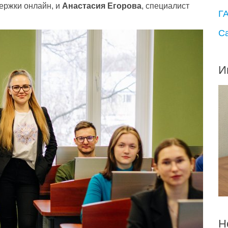
ержки онлайн
,
и
Анастасия Егорова
, специалист
Г
С
И
Н