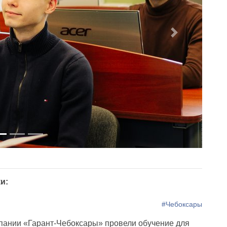
Next
и:
#Чебоксары
ании «Гарант-Чебоксары» провели обучение для