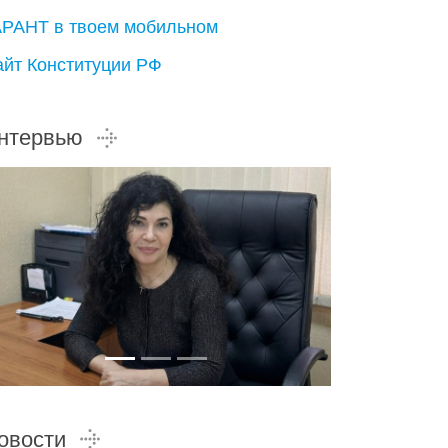
АРАНТ в твоем мобильном
айт Конституции РФ
нтервью
овости