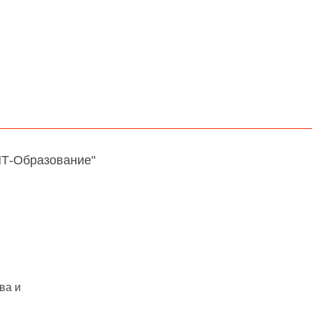
НТ-Образование"
ва и