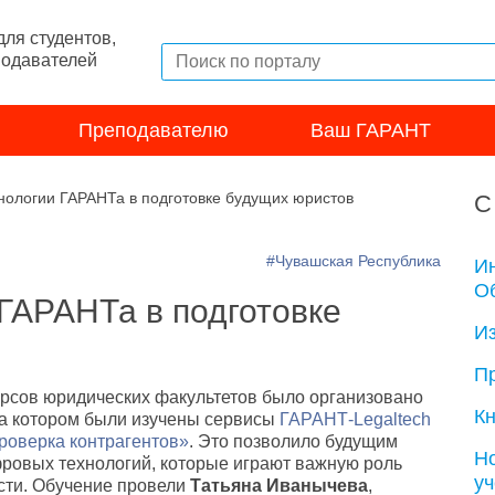
ля студентов,
подавателей
Преподавателю
Ваш ГАРАНТ
ологии ГАРАНТа в подготовке будущих юристов
С
#Чувашская Республика
И
Об
ГАРАНТа в подготовке
И
П
урсов юридических факультетов было организовано
Кн
на котором были изучены сервисы
ГАРАНТ-Legaltech
роверка контрагентов»
. Это позволило будущим
Н
фровых технологий
,
которые играют важную роль
у
сти. Обучение провели
Татьяна Иванычева
,