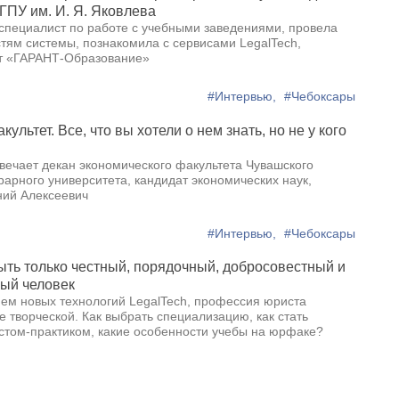
ГПУ им. И. Я. Яковлева
 специалист по работе с учебными заведениями, провела
тям системы, познакомила с сервисами LegalTech,
кт «ГАРАНТ-Образование»
#Интервью,
#Чебоксары
ультет. Все, что вы хотели о нем знать, но не у кого
вечает декан экономического факультета Чувашского
рарного университета, кандидат экономических наук,
ний Алексеевич
#Интервью,
#Чебоксары
ть только честный, порядочный, добросовестный и
ый человек
ием новых технологий LegalTech, профессия юриста
е творческой. Как выбрать специализацию, как стать
том-практиком, какие особенности учебы на юрфаке?