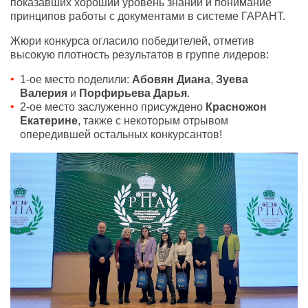
показавших хороший уровень знаний и понимание
принципов работы с документами в системе ГАРАНТ.
Жюри конкурса огласило победителей
,
отметив
высокую плотность результатов в группе лидеров:
1-ое место поделили:
Абовян Диана
,
Зуева
Валерия
и
Порфирьева Дарья
.
2-ое место заслуженно присуждено
Красножон
Екатерине
,
также с некоторым отрывом
опередившей остальных конкурсантов!