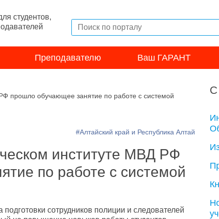
ля студентов,
подавателей
Преподавателю
Ваш ГАРАНТ
С
РФ прошло обучающее занятие по работе с системой
И
Об
#Алтайский край и Республика Алтай
И
ческом институте МВД РФ
П
ятие по работе с системой
Кн
Н
а подготовки сотрудников полиции и следователей
у