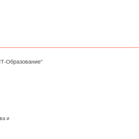
НТ-Образование"
ва и