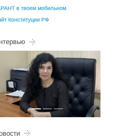
АРАНТ в твоем мобильном
айт Конституции РФ
нтервью
овости