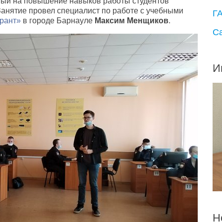
ый на повышение навыков работы студентов
анятие провел специалист по работе с учебными
Г
рант»
в городе Барнауле
Максим Менщиков
.
С
И
Н