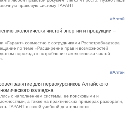
найти любой правовой документ легко и просто. Нужно лишь
равочную правовую систему ГАРАНТ
#Алтай
лению экологически чистой энергии и продукции –
и «Гарант» совместно с сотрудниками Роспотребнадзора
ещание по теме «Расширение прав и возможностей
дством перехода к потреблению экологически чистой
».
#Алтай
ровел занятие для первокурсников Алтайского
номического колледжа
лись с наполнением системы, ее поисковыми и
можностями, а также на практических примерах разобрали,
вать ГАРАНТ в своей учебной деятельности