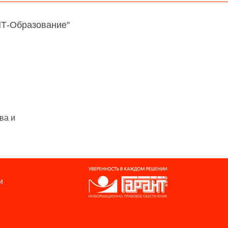
НТ-Образование"
ва и
и