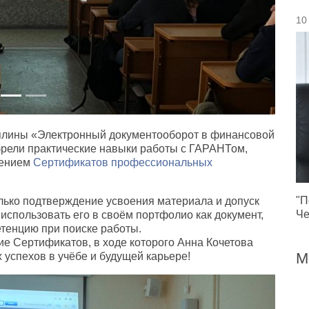
10
плины
«
Электронный документооборот в финансовой
брели практические навыки работы с ГАРАНТом
,
чением
Сертификатов профессиональных
"П
лько подтверждение усвоения материала и допуск
Че
 использовать его в своём портфолио как документ
,
енцию при поиске работы.
ние Сертификатов
,
в ходе которого Анна Кочетова
М
успехов в учёбе и будущей карьере!