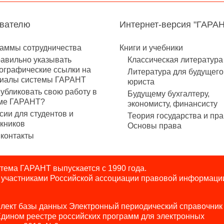
авателю
Интернет-версия "ГАРА
аммы сотрудничества
Книги и учебники
равильно указывать
Классическая литература
ографические ссылки на
Литература для будущего
иалы системы ГАРАНТ
юриста
публиковать свою работу в
Будущему бухгалтеру,
ме ГАРАНТ?
экономисту, финансисту
сии для студентов и
Теория государства и пра
кников
Основы права
контакты
ема ГАРАНТ выпускается с 1990 года.
я участниками Российской ассоциации правовой информаци
лект базы данных Электронный периодический справочник