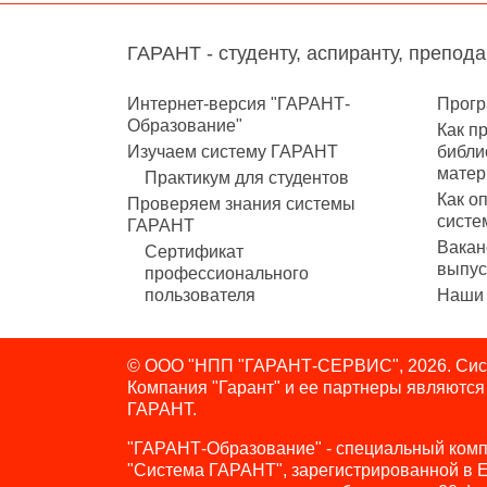
ГАРАНТ - студенту, аспиранту, препод
Интернет-версия "ГАРАНТ-
Прогр
Образование"
Как п
Изучаем систему ГАРАНТ
библи
матер
Практикум для студентов
Как о
Проверяем знания системы
систе
ГАРАНТ
Вакан
Сертификат
выпус
профессионального
пользователя
Наши 
© ООО "НПП "ГАРАНТ-СЕРВИС", 2026. Сист
Компания "Гарант" и ее партнеры являютс
ГАРАНТ.
"ГАРАНТ-Образование" - специальный комп