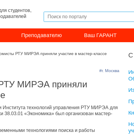
ля студентов,
подавателей
Преподавателю
Ваш ГАРАНТ
омисты РТУ МИРЭА приняли участие в мастер-классе
С
#г. Москва
И
Об
 РТУ МИРЭА приняли
И
се
П
и Института технологий управления РТУ МИРЭА для
Кн
ки
38.03.01
«Экономика» был организован мастер-
Н
у
ременными технологиями поиска и работы