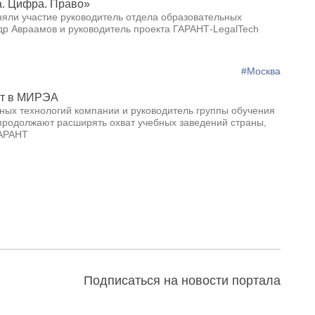
рава НИУ ВШЭ состоялась первая конференция по
а. Цифра. Право»
яли участие руководитель отдела образовательных
др Авраамов и руководитель проекта ГАРАНТ-LegalTech
#Москва
ют в МИРЭА
ных технологий компании и руководитель группы обучения
продолжают расширять охват учебных заведений страны,
ГАРАНТ
Подписаться на новости портала