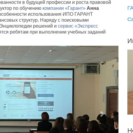
ванности в будущей профессии и роста правовой
Г
руктор по обучению
компании «Гарант»
Анна
 особенности использования ИПО ГАРАНТ
С
ансовых структур. Наряду с поисковыми
 Энциклопедии решений и
сервис «Экспресс
ятся ребятам при выполнении учебных заданий
И
Next
Н