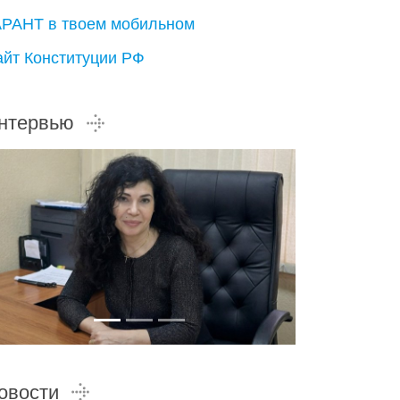
АРАНТ в твоем мобильном
айт Конституции РФ
нтервью
овости