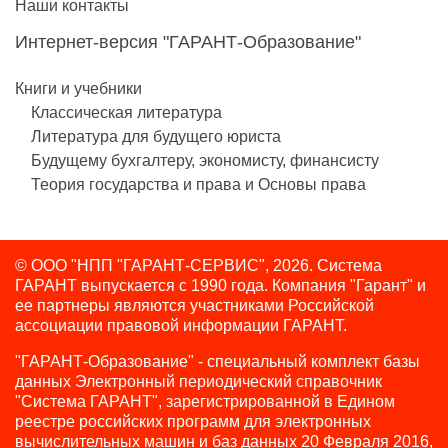
Наши контакты
Интернет-версия "ГАРАНТ-Образование"
Книги и учебники
Классическая литература
Литература для будущего юриста
Будущему бухгалтеру, экономисту, финансисту
Теория государства и права и Основы права
© ООО "НПП "ГАРАНТ-СЕРВИС", 2026. Система
ГАРАНТ выпускается с 1990 года.
Компания "Гарант" и
ее партнеры являются участниками Российской
ассоциации правовой информации ГАРАНТ.
"ГАРАНТ-Образование" - специальный комплект базы
данных Электронный периодический справочник
"Система ГАРАНТ", зарегистрированной в Едином
реестре российских программ для электронных
вычислительных машин и баз данных 20 Февраля 2016,