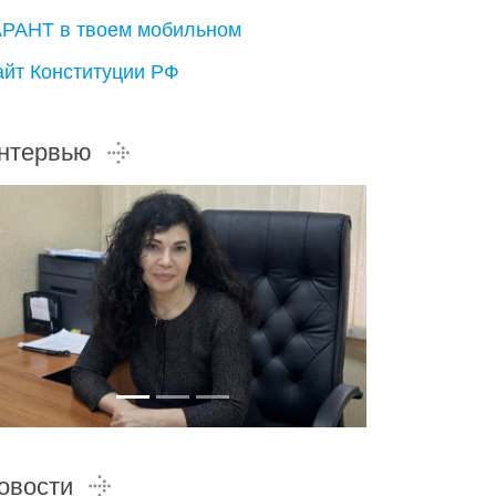
АРАНТ в твоем мобильном
айт Конституции РФ
нтервью
овости