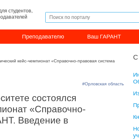
ля студентов,
подавателей
Преподавателю
Ваш ГАРАНТ
С
дический кейс-чемпионат «Справочно-правовая система
И
Об
#Орловская область
И
ситете состоялся
П
пионат «Справочно-
Кн
НТ. Введение в
Н
у