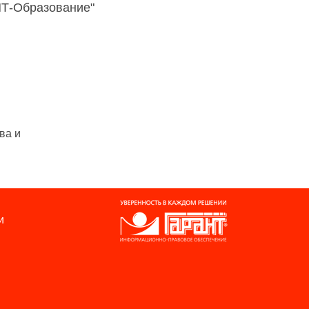
НТ-Образование"
ва и
и