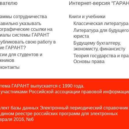
авателю
Интернет-версия "ГАРА
аммы сотрудничества
Книги и учебники
равильно указывать
Классическая литература
ографические ссылки на
Литература для будущего
иалы системы ГАРАНТ
юриста
публиковать свою работу в
Будущему бухгалтеру,
ме ГАРАНТ?
экономисту, финансисту
сии для студентов и
Теория государства и пра
кников
Основы права
контакты
ема ГАРАНТ выпускается с 1990 года.
я участниками Российской ассоциации правовой информаци
лект базы данных Электронный периодический справочник
Едином реестре российских программ для электронных
враля 2016, №6