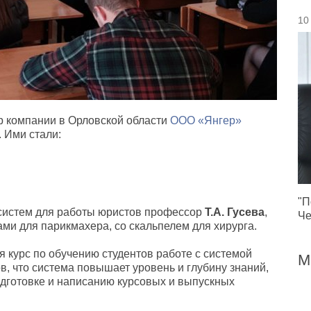
10
р компании в Орловской области
ООО «Янгер»
 Ими стали:
"П
систем для работы юристов профессор
Т.А. Гусева
,
Че
ми для парикмахера, со скальпелем для хирурга.
дя курс по обучению студентов работе с системой
М
, что система повышает уровень и глубину знаний,
готовке и написанию курсовых и выпускных