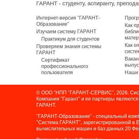
ГАРАНТ - студенту, аспиранту, препод
Интернет-версия "ГАРАНТ-
Прогр
Образование"
Как п
Изучаем систему ГАРАНТ
библи
матер
Практикум для студентов
Как о
Проверяем знания системы
систе
ГАРАНТ
Вакан
Сертификат
выпус
профессионального
пользователя
Наши 
© ООО "НПП "ГАРАНТ-СЕРВИС", 2026. Сист
Компания "Гарант" и ее партнеры являютс
ГАРАНТ.
"ГАРАНТ-Образование" - специальный комп
"Система ГАРАНТ", зарегистрированной в 
вычислительных машин и баз данных 20 Фе