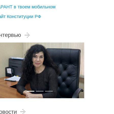
АРАНТ в твоем мобильном
айт Конституции РФ
нтервью
овости