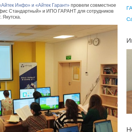
«Айтек Инфо» и «Айтек Гарант»
провели совместное
Г
фис Стандартный» и ИПО ГАРАНТ для сотрудников
 Якутска.
С
И
Н