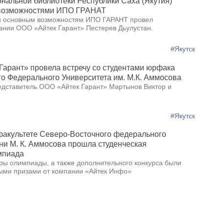
нальной библиотеки Республики Саха (Якутия)
 возможностями ИПО ГРАНАТ
и основным возможностям ИПО ГАРАНТ провел
ании ООО «Айтек Гарант» Пестерев Дьулустан.
#Якутск
Гарант» провела встречу со студентами юрфака
о Федерального Университета им. М.К. Аммосова
едставитель ООО «Айтек Гарант» Мартынов Виктор и
#Якутск
акультете Северо-Восточного федерального
ни М. К. Аммосова прошла студенческая
мпиада
ры олимпиады, а также дополнительного конкурса были
ыми призами от компании «Айтек Инфо»