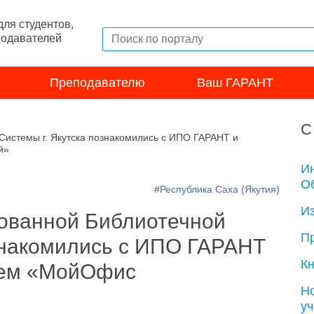
ля студентов,
подавателей
Преподавателю
Ваш ГАРАНТ
С
Системы г. Якутска познакомились с ИПО ГАРАНТ и
й»
И
Об
#Республика Саха (Якутия)
И
ованной Библиотечной
П
ознакомились с ИПО ГАРАНТ
Кн
ием «МойОфис
Н
у