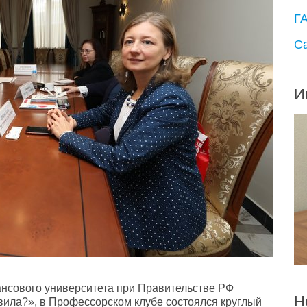
Г
С
И
ансового университета при
Правительстве РФ
Н
вила?», в Профессорском клубе состоялся круглый