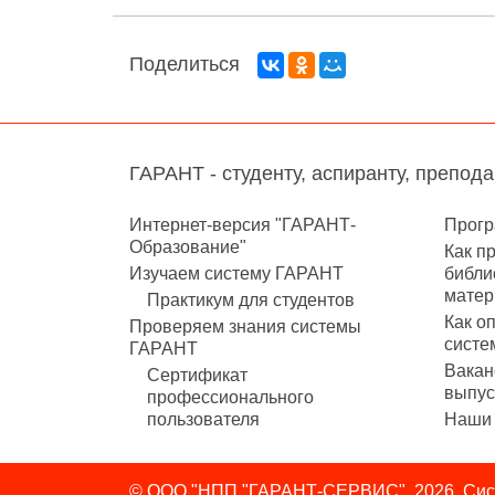
Поделиться
ГАРАНТ - студенту, аспиранту, препод
Интернет-версия "ГАРАНТ-
Прогр
Образование"
Как п
Изучаем систему ГАРАНТ
библи
матер
Практикум для студентов
Как о
Проверяем знания системы
систе
ГАРАНТ
Вакан
Сертификат
выпус
профессионального
пользователя
Наши 
© ООО "НПП "ГАРАНТ-СЕРВИС", 2026. Сист