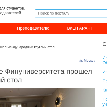
ля студентов,
подавателей
Преподавателю
Ваш ГАРАНТ
С
ошел международный круглый стол
И
#г. Москва
Об
е Финуниверситета прошел
И
й стол
П
Кн
Н
у