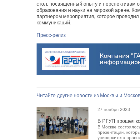
стол
,
посвященный опыту и перспективам с
образования и науки на мировой арене. Ко
партнером мероприятия
,
которое проводил
коммуникаций.
Пресс-релиз
Читайте другие новости из Москвы и Москов
27 ноября 2023
В РГУП прошел ко
В Москве состоялос
презентаций, котор
университета право