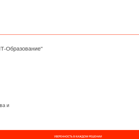
НТ-Образование"
ва и