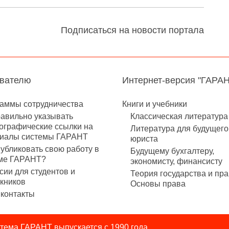
Подписаться на новости портала
авателю
Интернет-версия "ГАРА
аммы сотрудничества
Книги и учебники
равильно указывать
Классическая литература
ографические ссылки на
Литература для будущего
иалы системы ГАРАНТ
юриста
публиковать свою работу в
Будущему бухгалтеру,
ме ГАРАНТ?
экономисту, финансисту
сии для студентов и
Теория государства и пра
кников
Основы права
контакты
ема ГАРАНТ выпускается с 1990 года.