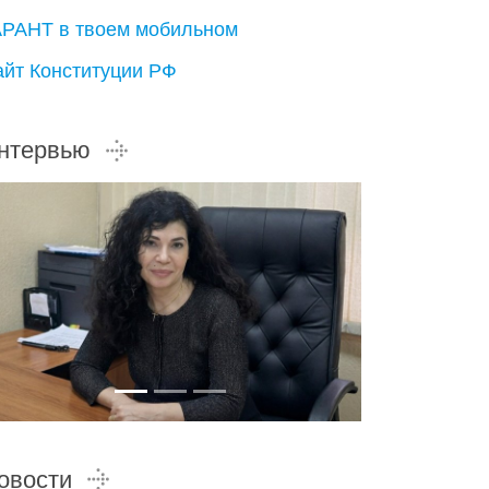
АРАНТ в твоем мобильном
айт Конституции РФ
нтервью
овости