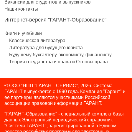
Вакансии для студентов и выпускников
Наши контакты
Интернет-версия "ГАРАНТ-Образование"
Книги и учебники
Классическая литература
Литература для будущего юриста
Будущему бухгалтеру, экономисту, финансисту
Теория государства и права и Основы права
© ООО "НПП "ГАРАНТ-СЕРВИС", 2026. Система
ГАРАНТ выпускается с 1990 года.
Компания "Гарант" и
ее партнеры являются участниками Российской
ассоциации правовой информации ГАРАНТ.
"ГАРАНТ-Образование" - специальный комплект базы
данных Электронный периодический справочник
"Система ГАРАНТ", зарегистрированной в Едином
реестре российских программ для электронных