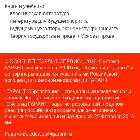
Книги и учебники
Классическая литература
Литература для будущего юриста
Будущему бухгалтеру, экономисту, финансисту
Теория государства и права и Основы права
© ООО "НПП "ГАРАНТ-СЕРВИС", 2026. Система
ГАРАНТ выпускается с 1990 года.
Компания "Гарант" и
ее партнеры являются участниками Российской
ассоциации правовой информации ГАРАНТ.
"ГАРАНТ-Образование" - специальный комплект базы
данных Электронный периодический справочник
"Система ГАРАНТ", зарегистрированной в Едином
реестре российских программ для электронных
вычислительных машин и баз данных 20 Февраля 2016,
№6
Редакция:
eduweb@garant.ru