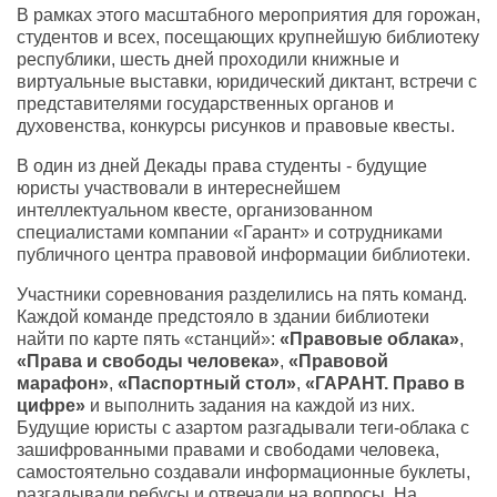
В рамках этого масштабного мероприятия для горожан,
студентов и всех, посещающих крупнейшую библиотеку
республики, шесть дней проходили книжные и
виртуальные выставки, юридический диктант, встречи с
представителями государственных органов и
духовенства, конкурсы рисунков и правовые квесты.
В один из дней Декады права студенты - будущие
юристы участвовали в интереснейшем
интеллектуальном квесте, организованном
специалистами компании «Гарант» и сотрудниками
публичного центра правовой информации библиотеки.
Участники соревнования разделились на пять команд.
Каждой команде предстояло в здании библиотеки
найти по карте пять «станций»:
«Правовые облака»
,
«Права и свободы человека»
,
«Правовой
марафон»
,
«Паспортный стол»
,
«ГАРАНТ. Право в
цифре»
и выполнить задания на каждой из них.
Будущие юристы с азартом разгадывали теги-облака с
зашифрованными правами и свободами человека,
самостоятельно создавали информационные буклеты,
разгадывали ребусы и отвечали на вопросы. На