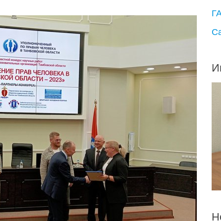
Г
С
И
Н