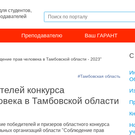
ля студентов,
подавателей
Преподавателю
Ваш ГАРАНТ
С
ение прав человека в Тамбовской области - 2023"
И
#Тамбовская область
Об
телей конкурса
И
овека в Тамбовской области
П
Кн
ие победителей и призеров областного конкурса
Н
льных организаций области "Соблюдение прав
у