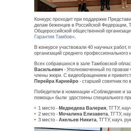
Конкурс проходит при поддержке Представ
делам беженцев в Российской Федерации, 
Общероссийской общественной организаци
Гарантия Тамбов»
.
В конкурсе участвовали 40 научных работ,
организаций среднего профессионального 
Всех собравшихся в зале Тамбовской обла
Васильевич
- Уполномоченный по правам ч
члены жюри. С видеобращением и приветст
Перейра Карнейро
- старший советник по
Победители в номинации «Соблюдение и за
помощь» были удостоены специального пр
1 место -
Медведева Валерия
, ТГТУ, нау
2 место -
Мочалина Елизавета
, ТГТУ, на
3 место -
Акельев Никита
, ТГТУ, науч. ру