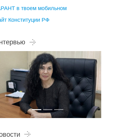
АРАНТ в твоем мобильном
айт Конституции РФ
нтервью
овости