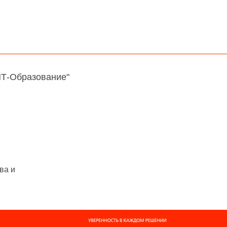
НТ-Образование"
ва и