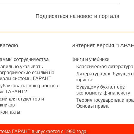
Подписаться на новости портала
авателю
Интернет-версия "ГАРА
аммы сотрудничества
Книги и учебники
равильно указывать
Классическая литература
ографические ссылки на
Литература для будущего
иалы системы ГАРАНТ
юриста
публиковать свою работу в
Будущему бухгалтеру,
ме ГАРАНТ?
экономисту, финансисту
сии для студентов и
Теория государства и пра
кников
Основы права
контакты
ема ГАРАНТ выпускается с 1990 года.