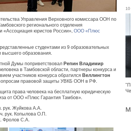
10
ительства Управления Верховного комиссара ООН по
Тамбовского регионального отделения
и «Ассоциация юристов России»,
ООО «Плюс
 представленные студентами из 9 образовательных
и высшего образования.
стной Думы поприветствовал
Репин Владимир
еловека в Тамбовской области, партнеры конкурса и
вием участников конкурса обратился
Веллингтон
 вопросам правовой защиты УВКБ ООН в РФ.
"П
Че
щита права человека на бесплатную юридическую
иза от ООО «Плюс Гарантия Тамбов».
ч. рук. Жуйкова А.А.
М
уч. рук. Копылова О.П.
к. Фролов С.А.