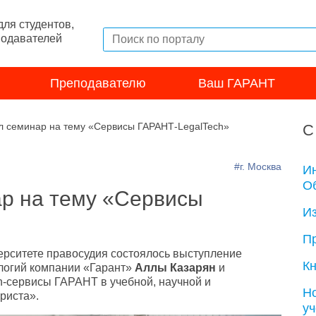
ля студентов,
подавателей
Преподавателю
Ваш ГАРАНТ
 семинар на тему «Сервисы ГАРАНТ-LegalTech»
С
#г. Москва
И
Об
р на тему «Сервисы
И
П
ерситете правосудия состоялось выступление
Кн
ологий компании «Гарант»
Аллы Казарян
и
h-сервисы ГАРАНТ в учебной, научной и
Н
риста».
у