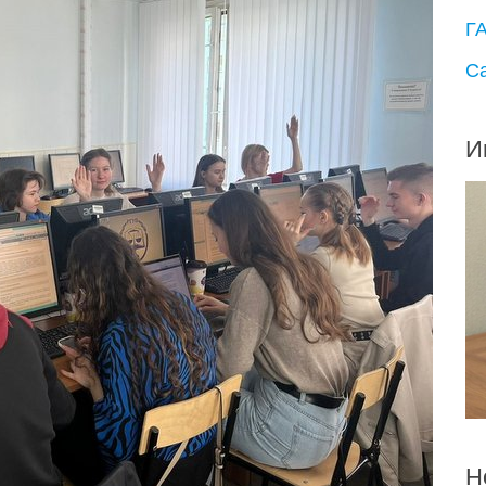
Г
С
И
Н