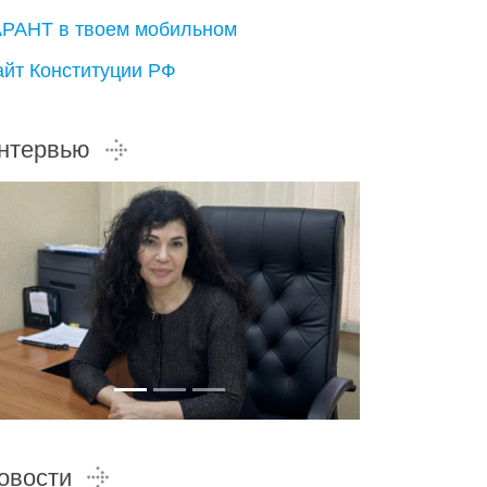
АРАНТ в твоем мобильном
айт Конституции РФ
нтервью
овости