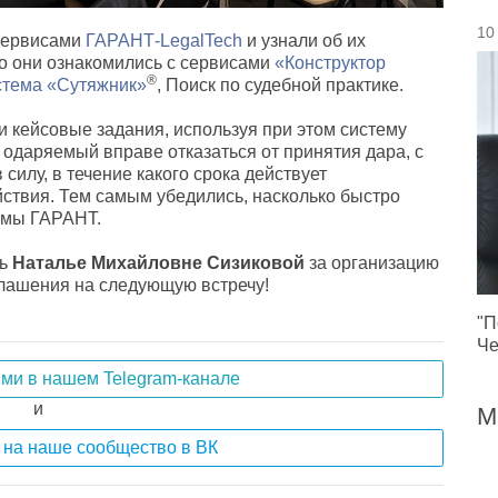
10
 сервисами
ГАРАНТ-LegalTech
и узнали об их
о они ознакомились с сервисами
«Конструктор
®
стема «Сутяжник»
, Поиск по судебной практике.
и кейсовые задания, используя при этом систему
а одаряемый вправе отказаться от принятия дара, с
 силу, в течение какого срока действует
ействия. Тем самым убедились, насколько быстро
емы ГАРАНТ.
ть
Наталье Михайловне Сизиковой
за организацию
глашения на следующую встречу!
"П
Че
ями в нашем Telegram-канале
и
М
на наше сообщество в ВК