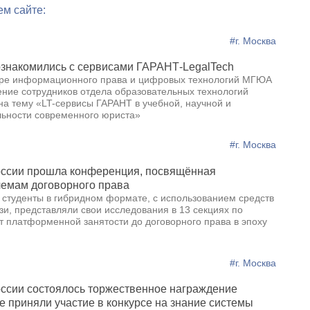
ем сайте:
#г. Москва
знакомились с сервисами ГАРАНТ-LegalTech
дре информационного права и цифровых технологий МГЮА
ение сотрудников отдела образовательных технологий
на тему «LT-сервисы ГАРАНТ в учебной, научной и
льности современного юриста»
#г. Москва
сии прошла конференция, посвящённая
емам договорного права
й студенты в гибридном формате, с использованием средств
и, представляли свои исследования в 13 секциях по
т платформенной занятости до договорного права в эпоху
#г. Москва
сии состоялось торжественное награждение
е приняли участие в конкурсе на знание системы